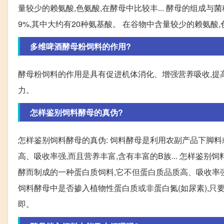
量较少的赖氨酸,色氨酸,在酵母中比较丰... 酵母的组成与菌种、
9%,其中大约有20种氨基酸。 在谷物中含量较少的赖氨酸
多维啤酒酵母粉饲料的作用?
酵母粉饲料的作用是具有促进机体消化、增强营养吸收,提
力。
怎样鉴别饲料酵母的真伪?
怎样鉴别饲料酵母的真伪: 饲料酵母是利用农副产品下脚
高、吸收率强,而且营养丰富,含有丰富的B族... 怎样鉴
酵而制成的一种蛋白质饲料,它不但蛋白质品质高、吸收率强,
饲料酵母中是否掺入植物性蛋白质或非蛋白氮(如尿素),只
即。