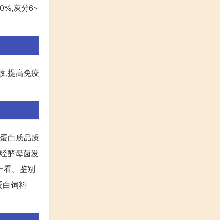
%,灰分6~
收,提高免疫
但蛋白质品质
物经酵母菌发
 一看。鉴别
蛋白饲料