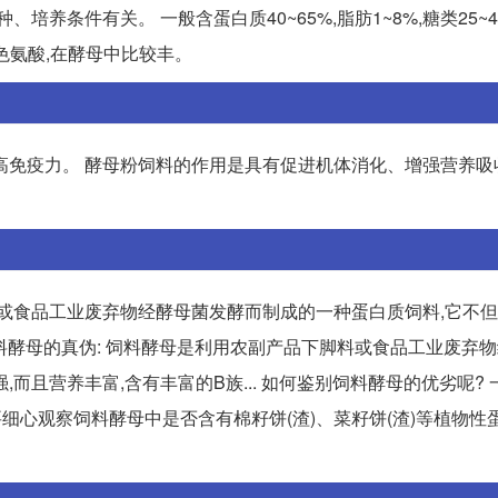
培养条件有关。 一般含蛋白质40~65%,脂肪1~8%,糖类25~40
,色氨酸,在酵母中比较丰。
高免疫力。 酵母粉饲料的作用是具有促进机体消化、增强营养吸
料或食品工业废弃物经酵母菌发酵而制成的一种蛋白质饲料,它不
别饲料酵母的真伪: 饲料酵母是利用农副产品下脚料或食品工业废弃
而且营养丰富,含有丰富的B族... 如何鉴别饲料酵母的优劣呢?
要细心观察饲料酵母中是否含有棉籽饼(渣)、菜籽饼(渣)等植物性