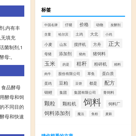
标签
价格
仔猪
动物
中国名牌
发酵剂
剂,内有丰
大北
土鸡
含量
小鸡
哈尔滨
,无填充
正大
小麦
搅拌机
山东
方舟
活菌制剂,1
添加剂
猪饲料
母猪
猪肉
酵母:。
玉米
秸秆
粉碎机
精料
的是
蛋白质
股份有限公司
肉牛
草鱼
配方
豆粕
都是
蛋鸡
豆饼
、食品酵母
锦鲤
集团
青饲料
集团有限公司
食用酵母和饲
饲料
颗粒
颗粒机
饲料厂
料的不同目的
饲料添加剂
麦麸
魔法
鱼粉
干酵母和快速
猜你想看的文章