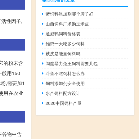
猪饲料添加剂哪个牌子好
活性因子,
山西饲料厂求购玉米皮
通威鸭饲料价格表
雏鸡一天吃多少饲料
麸皮是能量饲料吗
,它的粉末含
闯魔暴力兔王饲料需要几包
般用150
斗鱼不吃饲料怎么办
粉,需要加1
饲料添加剂安全使用
使用在农业
水产饲料配方设计
2020中国饲料产量
 在谷物中含