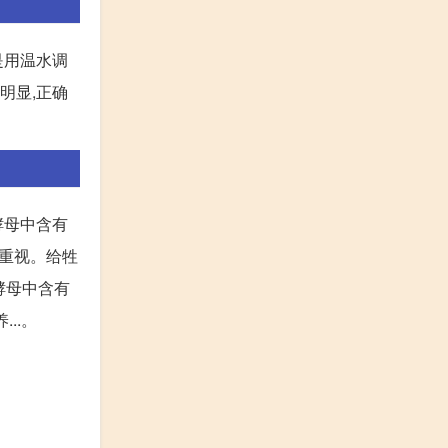
是用温水调
明显,正确
酵母中含有
更重视。给牲
料酵母中含有
..。