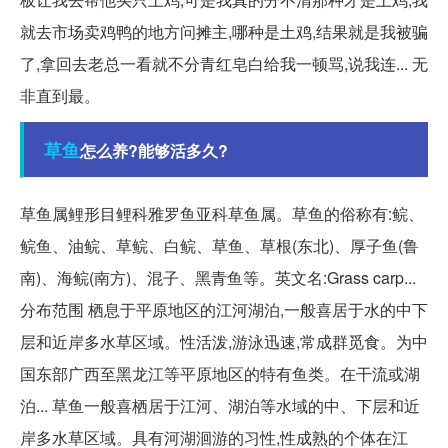
就去市场卖鸡鸭的地方问摊主,哪种是土鸡,结果就是我被骗
了,拿回去老总一看就不分青红皂白给我一顿骂,说我连... 无
非直到最。
草鱼
怎么养?能够活多久?
草鱼属鲤形目鲤科雅罗鱼亚科草鱼属。草鱼的俗称有:鲩、
鲩鱼、油鲩、草鲩、白鲩、草鱼、草根(东北)、厚子鱼(鲁
南)、海鲩(南方)、混子、黑青鱼等。英文名:Grass carp...
分布范围 栖息于平原地区的江河湖泊,一般喜居于水的中下
层和近岸多水草区域。性活泼,游泳迅速,常成群觅食。为中
国东部广西至黑龙江等平原地区的特有鱼类。在干流或湖
泊... 草鱼一般喜栖居于江河、湖泊等水域的中、下层和近
岸多水草区域。具有河湖洄游的习性,性成熟的个体在江