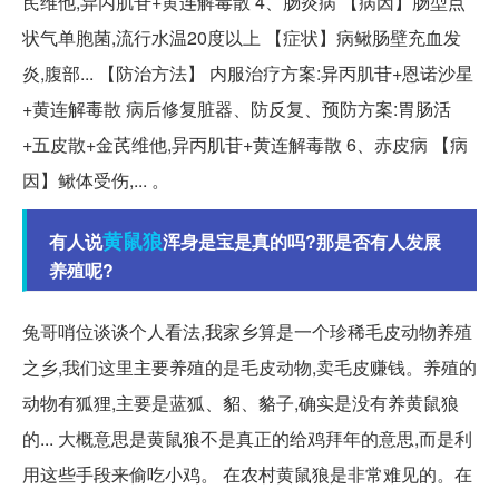
芪维他,异丙肌苷+黄连解毒散 4、肠炎病 【病因】肠型点
状气单胞菌,流行水温20度以上 【症状】病鳅肠壁充血发
炎,腹部... 【防治方法】 内服治疗方案:异丙肌苷+恩诺沙星
+黄连解毒散 病后修复脏器、防反复、预防方案:胃肠活
+五皮散+金芪维他,异丙肌苷+黄连解毒散 6、赤皮病 【病
因】鳅体受伤,... 。
黄鼠狼
有人说
浑身是宝是真的吗?那是否有人发展
养殖呢?
兔哥哨位谈谈个人看法,我家乡算是一个珍稀毛皮动物养殖
之乡,我们这里主要养殖的是毛皮动物,卖毛皮赚钱。养殖的
动物有狐狸,主要是蓝狐、貂、貉子,确实是没有养黄鼠狼
的... 大概意思是黄鼠狼不是真正的给鸡拜年的意思,而是利
用这些手段来偷吃小鸡。 在农村黄鼠狼是非常难见的。在