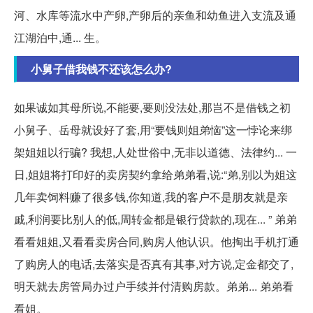
河、水库等流水中产卵,产卵后的亲鱼和幼鱼进入支流及通
江湖泊中,通... 生。
小舅子借我钱不还该怎么办?
如果诚如其母所说,不能要,要则没法处,那岂不是借钱之初
小舅子、岳母就设好了套,用“要钱则姐弟恼”这一悖论来绑
架姐姐以行骗? 我想,人处世俗中,无非以道德、法律约... 一
日,姐姐将打印好的卖房契约拿给弟弟看,说:“弟,别以为姐这
几年卖饲料赚了很多钱,你知道,我的客户不是朋友就是亲
戚,利润要比别人的低,周转金都是银行贷款的,现在... ” 弟弟
看看姐姐,又看看卖房合同,购房人他认识。他掏出手机打通
了购房人的电话,去落实是否真有其事,对方说,定金都交了,
明天就去房管局办过户手续并付清购房款。弟弟... 弟弟看
看姐。