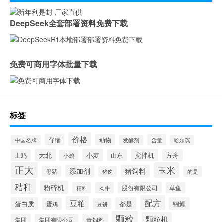
DeepSeek全套部署资料免费下载
免费可商用字体批量下载
标签
价格
仔猪
动物
含量
中国名牌
发酵剂
哈尔滨
大北
小麦
搅拌机
土鸡
山东
方舟
小鸡
正大
玉米
添加剂
猪饲料
母猪
猪肉
的是
秸秆
粉碎机
股份有限公司
精料
肉牛
草鱼
配方
豆粕
蛋白质
都是
锦鲤
蛋鸡
豆饼
颗粒
颗粒机
集团
青饲料
集团有限公司