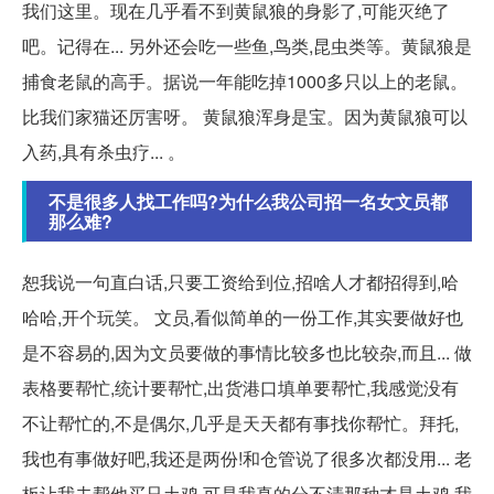
我们这里。现在几乎看不到黄鼠狼的身影了,可能灭绝了
吧。记得在... 另外还会吃一些鱼,鸟类,昆虫类等。黄鼠狼是
捕食老鼠的高手。据说一年能吃掉1000多只以上的老鼠。
比我们家猫还厉害呀。 黄鼠狼浑身是宝。因为黄鼠狼可以
入药,具有杀虫疗... 。
不是很多人找工作吗?为什么我公司招一名女文员都
那么难?
恕我说一句直白话,只要工资给到位,招啥人才都招得到,哈
哈哈,开个玩笑。 文员,看似简单的一份工作,其实要做好也
是不容易的,因为文员要做的事情比较多也比较杂,而且... 做
表格要帮忙,统计要帮忙,出货港口填单要帮忙,我感觉没有
不让帮忙的,不是偶尔,几乎是天天都有事找你帮忙。拜托,
我也有事做好吧,我还是两份!和仓管说了很多次都没用... 老
板让我去帮他买只土鸡,可是我真的分不清那种才是土鸡,我