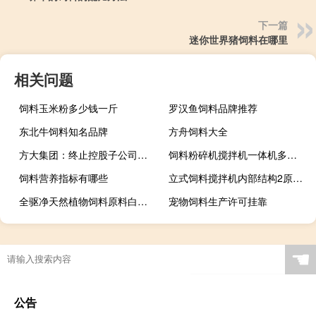
下一篇
迷你世界猪饲料在哪里
相关问题
饲料玉米粉多少钱一斤
罗汉鱼饲料品牌推荐
东北牛饲料知名品牌
方舟饲料大全
方大集团：终止控股子公司分拆至创业板上市
饲料粉碎机搅拌机一体机多少钱一台
饲料营养指标有哪些
立式饲料搅拌机内部结构2原理视频
全驱净天然植物饲料原料白术粗提取物
宠物饲料生产许可挂靠
☚
公告