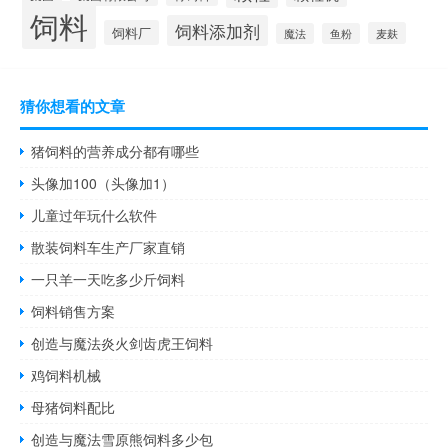
饲料
饲料添加剂
饲料厂
麦麸
魔法
鱼粉
猜你想看的文章
猪饲料的营养成分都有哪些
头像加100（头像加1）
儿童过年玩什么软件
散装饲料车生产厂家直销
一只羊一天吃多少斤饲料
饲料销售方案
创造与魔法炎火剑齿虎王饲料
鸡饲料机械
母猪饲料配比
创造与魔法雪原熊饲料多少包