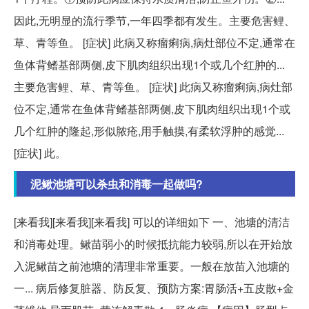
因此,无明显的流行季节,一年四季都有发生。主要危害鲤、
草、青等鱼。 [症状] 此病又称瘤痢病,病灶部位不定,通常在
鱼体背鳍基部两侧,皮下肌肉组织出现1个或几个红肿的...
主要危害鲤、草、青等鱼。 [症状] 此病又称瘤痢病,病灶部
位不定,通常在鱼体背鳍基部两侧,皮下肌肉组织出现1个或
几个红肿的隆起,形似脓疮,用手触摸,有柔软浮肿的感觉...
[症状] 此。
泥鳅池塘可以杀虫和消毒一起做吗?
[来看我][来看我][来看我] 可以的详细如下 一、池塘的清洁
和消毒处理。鳅苗弱小的时候抵抗能力较弱,所以在开始放
入泥鳅苗之前池塘的清理非常重要。一般在放苗入池塘的
一... 病后修复脏器、防反复、预防方案:胃肠活+五皮散+金