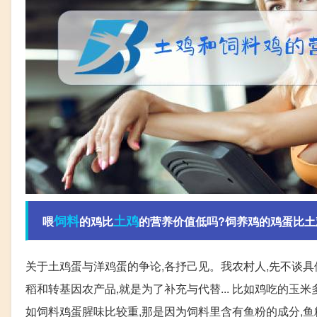
饲料
土鸡
喂
的鸡比
的营养价值低吗?饲养鸡的鸡蛋比土
关于土鸡蛋与洋鸡蛋的争论,各抒己见。我农村人,先不谈具
稻和转基因农产品,就是为了补充与代替... 比如鸡吃的玉
如饲料鸡蛋腥味比较重,那是因为饲料里含有鱼粉的成分,鱼粉