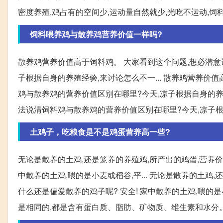
密度养殖,鸡占有的空间少,运动量自然就少,光吃不运动,饲
饲料喂养鸡与散养鸡营养价值一样吗?
散养鸡营养价值高于饲料鸡。 大家看到这个问题,想必潜意
子根据自身的养殖经验,来讨论怎么不一... 散养鸡营养价
鸡与散养鸡的营养价值区别在哪里?今天,凉子根据自身的养殖
法说清饲料鸡与散养鸡的营养价值区别在哪里?今天,凉子根据自
土鸡子，吃粮食是不是鸡蛋营养高一些?
无论是散养的土鸡,还是笼养的养殖鸡,所产出的鸡蛋,营养价
中散养的土鸡,喂的是小麦或稻谷,平... 无论是散养的土鸡
什么还是偏爱散养的鸡子呢? 安全! 家中散养的土鸡,喂的
是相同的,都是含有蛋白质、脂肪、矿物质、维生素和水分。