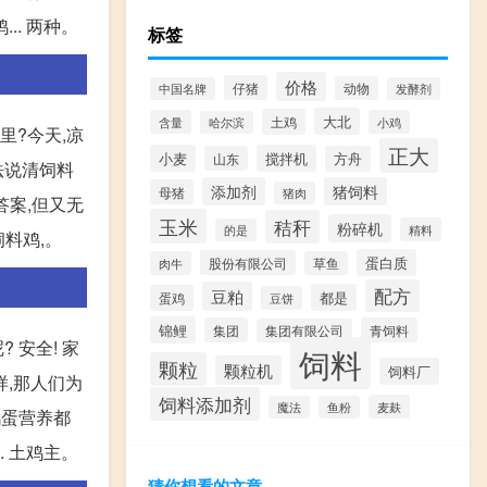
.. 两种。
标签
价格
仔猪
动物
中国名牌
发酵剂
大北
土鸡
含量
小鸡
哈尔滨
里?今天,凉
正大
小麦
搅拌机
山东
方舟
法说清饲料
添加剂
猪饲料
母猪
猪肉
答案,但又无
玉米
秸秆
粉碎机
精料
的是
饲料鸡,。
蛋白质
股份有限公司
肉牛
草鱼
配方
豆粕
都是
蛋鸡
豆饼
锦鲤
集团
青饲料
集团有限公司
 安全! 家
饲料
颗粒
颗粒机
饲料厂
样,那人们为
饲料添加剂
麦麸
魔法
鱼粉
鸡蛋营养都
 土鸡主。
猜你想看的文章