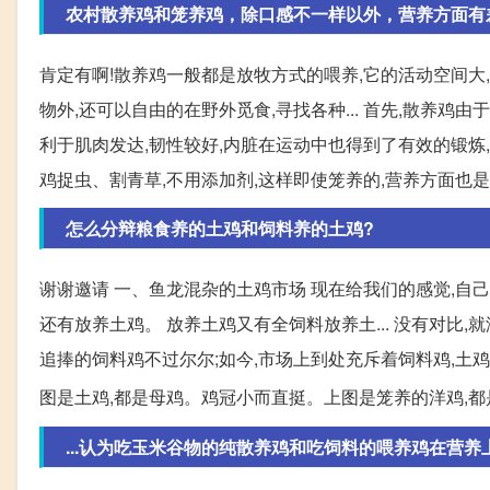
农村散养鸡和笼养鸡，除口感不一样以外，营养方面有
肯定有啊!散养鸡一般都是放牧方式的喂养,它的活动空间大
物外,还可以自由的在野外觅食,寻找各种... 首先,散养
利于肌肉发达,韧性较好,内脏在运动中也得到了有效的锻炼,从
鸡捉虫、割青草,不用添加剂,这样即使笼养的,营养方面也
怎么分辩粮食养的土鸡和饲料养的土鸡?
谢谢邀请 一、鱼龙混杂的土鸡市场 现在给我们的感觉,自
还有放养土鸡。 放养土鸡又有全饲料放养土... 没有对比,
追捧的饲料鸡不过尔尔;如今,市场上到处充斥着饲料鸡,土鸡却
图是土鸡,都是母鸡。鸡冠小而直挺。上图是笼养的洋鸡,都
...认为吃玉米谷物的纯散养鸡和吃饲料的喂养鸡在营养