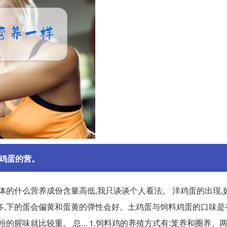
鸡蛋的营。
体的什么营养成份含量高低,我只谈谈个人看法。 洋鸡蛋的出现,
米多,下的蛋会偏黄和蛋黄的弹性会好。土鸡蛋与饲料鸡蛋的口味是
的腥味就比较重。 总... 1.饲料鸡的养殖方式有:笼养和圈养。