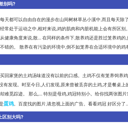
差别吗?
,每天都可以自由自在的漫步在山间树林草丛小溪中,而且每天除
鸡由于经常处于运动之中,相对来说,鸡的肌肉和内脏机能上会有所区
健康角度来说,散... 在同样的条件下,散养鸡还是胜过笼养鸡的
是不错的。 散养在有污染的环境中,倒不如笼养在合适环境中的鸡
己买回家煲的土鸡汤味道没有以前的口感。土鸡不仅有笼养饲养鸡
就没有发现。时至今日,人们发现,原来曾被丢弃的土鸡,才是餐桌上
难觅踪迹。 那么,... 特别是母鸡,鸡冠特别小。给你找两张图
蛋鸡
是
。百度找的图片,请忽视上面的广告。看看鸡冠 好区分了..
上区别大吗?