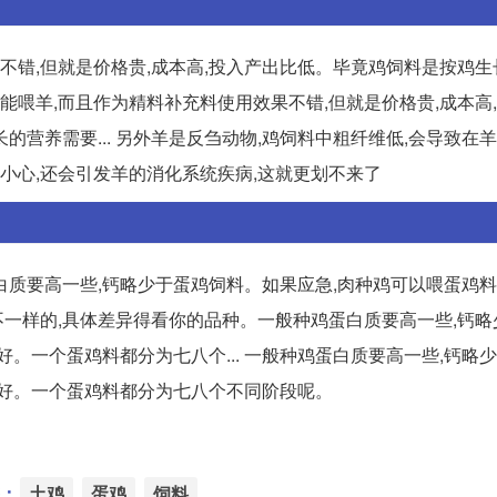
果不错,但就是价格贵,成本高,投入产出比低。毕竟鸡饲料是按鸡
饲料能喂羊,而且作为精料补充料使用效果不错,但就是价格贵,成本高
营养需要... 另外羊是反刍动物,鸡饲料中粗纤维低,会导致在
不小心,还会引发羊的消化系统疾病,这就更划不来了
质要高一些,钙略少于蛋鸡饲料。如果应急,肉种鸡可以喂蛋鸡料
是不一样的,具体差异得看你的品种。一般种鸡蛋白质要高一些,钙
。一个蛋鸡料都分为七八个... 一般种鸡蛋白质要高一些,钙略
方好。一个蛋鸡料都分为七八个不同阶段呢。
：
土鸡
蛋鸡
饲料