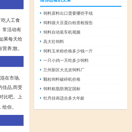
饲料原料出口需要哪些手续
了吃人工食
饲料级大豆蛋白粉质检报告
别。常活动有
饲料自动装车机视频
,如果每天给
高大壮饲料
有营养;散。
饲料玉米粉价格多少钱一斤
一只小鸡一天吃多少饲料
兰州新区大北农饲料厂
混在市场,
颗粒饲料破碎机价格
的佳品,而受
饲料粗脂肪测定国标
片对比吧。上
牡丹挂画适合多大年龄
. 给你。