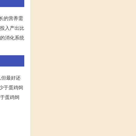
生长的营养需
,投入产出比
羊的消化系统
,但最好还
略少于蛋鸡饲
少于蛋鸡饲