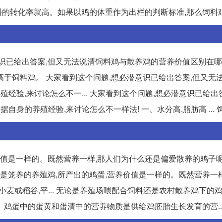
料的转化率就高。如果以鸡的体重作为出栏的判断标准,那么饲料鸡.
识已给出答案,但又无法说清饲料鸡与散养鸡的营养价值区别在哪
值高于饲料鸡。 大家看到这个问题,想必潜意识已给出答案,但又无
经验,来讨论怎么不一... 大家看到这个问题,想必潜意识已给出
身的养殖经验,来讨论怎么不一样法! 一、水分高,脂肪高 ... 
值是一样的。既然营养一样,那人们为什么还是偏爱散养的鸡子呢?
,还是笼养的养殖鸡,所产出的鸡蛋,营养价值是一样的。既然营养一
是小麦或稻谷,平... 无论是养殖场喂配合饲料还是农村散养鸡下的
鸡蛋中的蛋黄和蛋清中的营养物质是供给鸡胚胎生长发育的营...