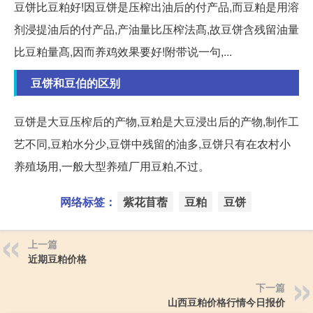
豆饼比豆粕好!因豆饼是压榨出油后的付产品,而豆粕是用溶
剂浸提油后的付产品,产油量比压榨法髙,故豆饼含残留油量
比豆粕量髙,因而养鸡效果要好!附带说一句,...
豆饼和豆伯的区别
豆饼是大豆压榨后的产物,豆粕是大豆浸出后的产物,制作工
艺不同,豆粕水分少,豆饼中残留的油多,豆饼只有在农村小
养殖场用,一般大型养殖厂用豆粕,不过。
网络标签：
紫花苜蓿
豆粕
豆饼
上一篇
近期豆粕价格
下一篇
山西豆粕价格行情今日报价