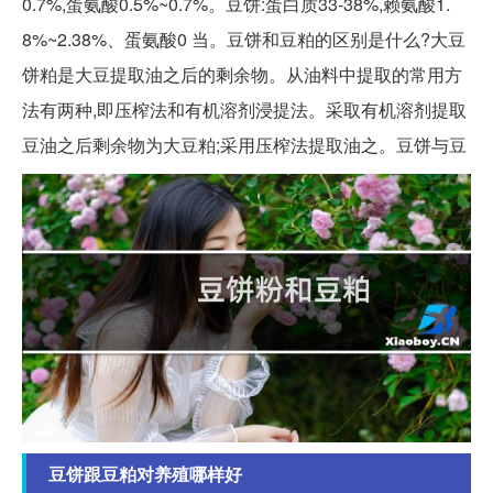
0.7%,蛋氨酸0.5%~0.7%。豆饼:蛋白质33-38%,赖氨酸1.
8%~2.38%、蛋氨酸0 当。豆饼和豆粕的区别是什么?大豆
饼粕是大豆提取油之后的剩余物。从油料中提取的常用方
法有两种,即压榨法和有机溶剂浸提法。采取有机溶剂提取
豆油之后剩余物为大豆粕;采用压榨法提取油之。豆饼与豆
豆饼跟豆粕对养殖哪样好