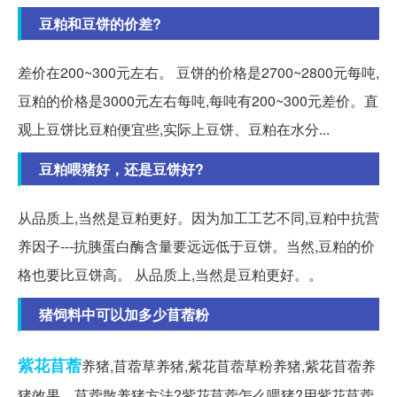
豆粕和豆饼的价差?
差价在200~300元左右。 豆饼的价格是2700~2800元每吨,
豆粕的价格是3000元左右每吨,每吨有200~300元差价。直
观上豆饼比豆粕便宜些,实际上豆饼、豆粕在水分...
豆粕喂猪好，还是豆饼好?
从品质上,当然是豆粕更好。因为加工工艺不同,豆粕中抗营
养因子---抗胰蛋白酶含量要远远低于豆饼。当然,豆粕的价
格也要比豆饼高。 从品质上,当然是豆粕更好。。
猪饲料中可以加多少苜蓿粉
紫花苜蓿
养猪,苜蓿草养猪,紫花苜蓿草粉养猪,紫花苜蓿养
猪效果。苜蓿散养猪方法?紫花苜蓿怎么喂猪?用紫花苜蓿