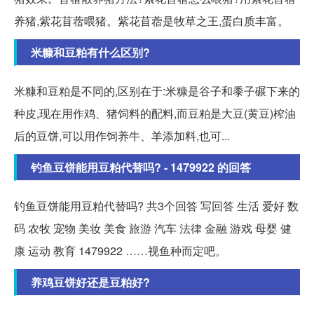
养猪,紫花苜蓿喂猪。紫花苜蓿是牧草之王,蛋白质丰富。
米糠和豆粕有什么区别?
米糠和豆粕是不同的,区别在于:米糠是谷子和黍子碾下来的
种皮,现在用作鸡、猪饲料的配料,而豆粕是大豆(黄豆)榨油
后的豆饼,可以用作饲养牛、羊添加料,也可...
钓鱼豆饼能用豆粕代替吗? - 1479922 的回答
钓鱼豆饼能用豆粕代替吗? 共3个回答 写回答 生活 爱好 数
码 农牧 宠物 美妆 美食 旅游 汽车 法律 金融 游戏 母婴 健
康 运动 教育 1479922 ……视鱼种而定吧。
养鸡豆饼好还是豆粕好?