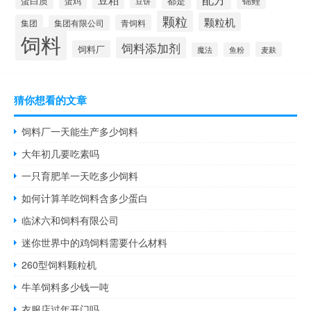
蛋白质
都是
锦鲤
蛋鸡
豆饼
颗粒
颗粒机
集团
青饲料
集团有限公司
饲料
饲料添加剂
饲料厂
麦麸
魔法
鱼粉
猜你想看的文章
饲料厂一天能生产多少饲料
大年初几要吃素吗
一只育肥羊一天吃多少饲料
如何计算羊吃饲料含多少蛋白
临沭六和饲料有限公司
迷你世界中的鸡饲料需要什么材料
260型饲料颗粒机
牛羊饲料多少钱一吨
衣服店过年开门吗