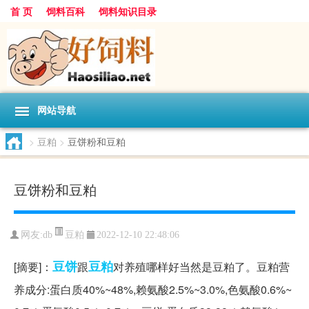
首 页
饲料百科
饲料知识目录
网站导航
>
豆粕
>
豆饼粉和豆粕
豆饼粉和豆粕
豆粕
网友:
db
2022-12-10 22:48:06
豆饼
豆粕
[摘要]：
跟
对养殖哪样好当然是豆粕了。豆粕营
养成分:蛋白质40%~48%,赖氨酸2.5%~3.0%,色氨酸0.6%~