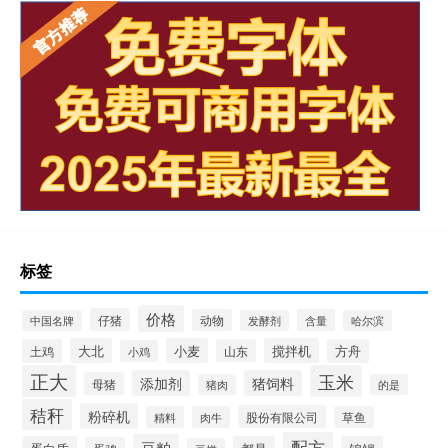
标签
价格
仔猪
动物
含量
中国名牌
发酵剂
哈尔滨
大北
小麦
搅拌机
土鸡
山东
方舟
小鸡
正大
玉米
添加剂
猪饲料
母猪
猪肉
的是
秸秆
粉碎机
股份有限公司
精料
肉牛
草鱼
配方
豆粕