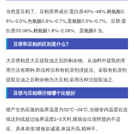
当然是豆粕了。豆粕营养成分:蛋白质40%~48%,赖氨酸2.
5%~3.0%,色氨酸0.6%~0.7%,蛋氨酸0.5%~0.7%。豆饼:蛋
白质33-38%,赖氨酸1.8%~2.38%、蛋氨酸0 当。
豆饼和豆粕的区别是什么?
大豆饼粕是大豆提取油之后的剩余物。从油料中提取的常
用方法有两种,即压榨法和有机溶剂浸提法。采取有机溶剂
提取豆油之后剩余物为大豆粕;采用压榨法提取油之。
豆饼与豆粕喂仔猪哪个比较好
猪产生热应激的临界温度为32℃~34℃,当猪舍内温度在连
续达到或超过临界温度2~3天时,猪就会出现明显的不适
应。具体表现:猪食欲减退,体温升高,精神不。