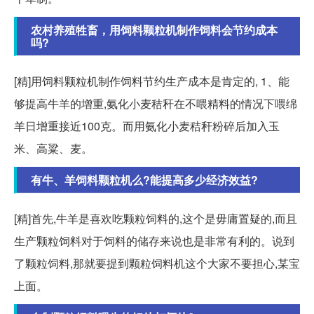
农村养殖牲畜，用饲料颗粒机制作饲料会节约成本
吗?
[精]用饲料颗粒机制作饲料节约生产成本是肯定的, 1、能
够提高牛羊的增重,氨化小麦秸秆在不喂精料的情况下喂绵
羊日增重接近100克。而用氨化小麦秸秆粉碎后加入玉
米、高粱、麦。
有牛、羊饲料颗粒机么?能提高多少经济效益?
[精]首先,牛羊是喜欢吃颗粒饲料的,这个是毋庸置疑的,而且
生产颗粒饲料对于饲料的储存来说也是非常有利的。说到
了颗粒饲料,那就要提到颗粒饲料机这个大家不要担心,某宝
上面。