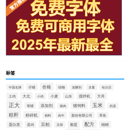
标签
价格
仔猪
动物
含量
中国名牌
发酵剂
哈尔滨
大北
小麦
搅拌机
土鸡
山东
方舟
小鸡
正大
玉米
添加剂
猪饲料
母猪
猪肉
的是
秸秆
粉碎机
股份有限公司
精料
肉牛
草鱼
配方
豆粕
蛋白质
都是
锦鲤
蛋鸡
豆饼