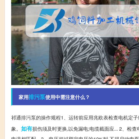
排污泵
家用
使用中需注意什么？
祁通排污泵的操作规程1、运转前应用兆欧表检查电机定子绕
如有
象。
损伤须及时更换,以免漏电;电缆截面应... 2、
电流相匹配。3、电压超过额定电压的10%时,不得启动电泵。