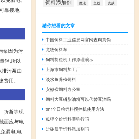
饲料添加剂
麦麸
魔法
鱼粉
可靠接地,
猜你想看的文章
中国饲料工业信息网官网查询真伪
龙牧饲料车
排污泵因为污
饲料制粒机工作原理演示
量轻,所以
上海市饲料加工厂
潜水排污泵由
淡水鱼养殖饲料
建费用。
安徽省饲料办公室
饲料大豆磷脂油粉可以代替豆油吗
tmr全日粮饲料搅拌机使用方法
、折断等现
狐狸全价饲料喂狗行吗
缆截面应与电
盐砖属于饲料添加剂吗
免漏电;电