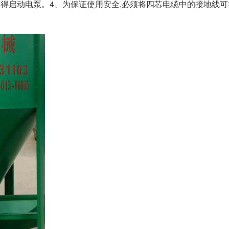
不得启动电泵。4、为保证使用安全,必须将四芯电缆中的接地线可