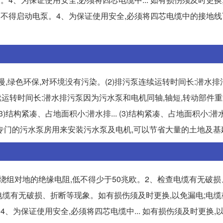
,不得启动电泵。4、为保证使用安全,必须将四芯电缆中的接地线
慢,绿色环保,对环境没有污染。(2)排污泵连续运转时间长:潜水
泵连续运转时间长:潜水排污泵因为污水泵和电机同轴,轴短,转动部件重
结构紧凑、占地面积小:潜水排... (3)结构紧凑、占地面积小:
专门的污水泵房用来安装污水泵及电机,可以节省大量的土地及基
绕组对地的绝缘电阻,低不得少于50兆欧。2、检查电缆有无破损
检查电缆有无破损、折断等现象。如有损伤须及时更换,以免漏电;电
、为保证使用安全,必须将四芯电缆中... 如有损伤须及时更换,以