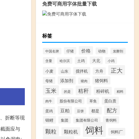
免费可商用字体批量下载
标签
价格
仔猪
动物
中国名牌
发酵剂
大北
土鸡
含量
小鸡
哈尔滨
正大
小麦
搅拌机
山东
方舟
添加剂
猪饲料
母猪
猪肉
玉米
秸秆
粉碎机
精料
的是
蛋白质
股份有限公司
肉牛
草鱼
配方
豆粕
都是
蛋鸡
豆饼
、折断等现
锦鲤
集团
青饲料
集团有限公司
饲料
缆截面应与
颗粒
颗粒机
饲料厂
以免漏电;