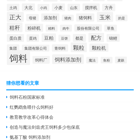
大北
小麦
搅拌机
土鸡
山东
方舟
小鸡
正大
玉米
添加剂
猪饲料
母猪
猪肉
的是
秸秆
粉碎机
股份有限公司
精料
肉牛
草鱼
配方
豆粕
蛋白质
都是
锦鲤
蛋鸡
豆饼
颗粒
颗粒机
集团
青饲料
集团有限公司
饲料
饲料添加剂
饲料厂
麦麸
魔法
鱼粉
猜你想看的文章
饲料石粉国家标准
红鹦鹉鱼喂什么饲料好
教育教学改革心得体会
创造与魔法剑齿虎王饲料多少包保底
氨基丁酸 饲料添加剂