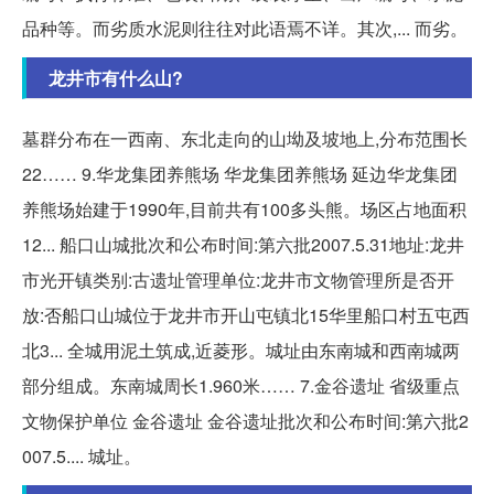
品种等。而劣质水泥则往往对此语焉不详。其次,... 而劣。
龙井市有什么山?
墓群分布在一西南、东北走向的山坳及坡地上,分布范围长
22…… 9.华龙集团养熊场 华龙集团养熊场 延边华龙集团
养熊场始建于1990年,目前共有100多头熊。场区占地面积
12... 船口山城批次和公布时间:第六批2007.5.31地址:龙井
市光开镇类别:古遗址管理单位:龙井市文物管理所是否开
放:否船口山城位于龙井市开山屯镇北15华里船口村五屯西
北3... 全城用泥土筑成,近菱形。城址由东南城和西南城两
部分组成。东南城周长1.960米…… 7.金谷遗址 省级重点
文物保护单位 金谷遗址 金谷遗址批次和公布时间:第六批2
007.5.... 城址。