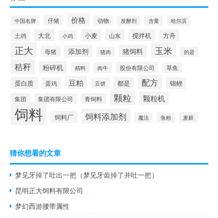
价格
仔猪
动物
含量
中国名牌
发酵剂
哈尔滨
大北
小麦
搅拌机
土鸡
山东
方舟
小鸡
正大
玉米
添加剂
猪饲料
母猪
猪肉
的是
秸秆
粉碎机
股份有限公司
精料
肉牛
草鱼
配方
豆粕
蛋白质
都是
锦鲤
蛋鸡
豆饼
颗粒
颗粒机
集团
青饲料
集团有限公司
饲料
饲料添加剂
饲料厂
麦麸
魔法
鱼粉
猜你想看的文章
梦见牙掉了吐出一把（梦见牙齿掉了并吐一把）
昆明正大饲料有限公司
梦幻西游腰带属性