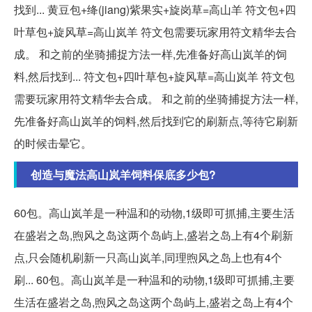
找到... 黄豆包+绛(jiang)紫果实+旋岗草=高山羊 符文包+四
叶草包+旋风草=高山岚羊 符文包需要玩家用符文精华去合
成。 和之前的坐骑捕捉方法一样,先准备好高山岚羊的饲
料,然后找到... 符文包+四叶草包+旋风草=高山岚羊 符文包
需要玩家用符文精华去合成。 和之前的坐骑捕捉方法一样,
先准备好高山岚羊的饲料,然后找到它的刷新点,等待它刷新
的时候击晕它。
创造与魔法高山岚羊饲料保底多少包?
60包。高山岚羊是一种温和的动物,1级即可抓捕,主要生活
在盛岩之岛,煦风之岛这两个岛屿上,盛岩之岛上有4个刷新
点,只会随机刷新一只高山岚羊,同理煦风之岛上也有4个
刷... 60包。高山岚羊是一种温和的动物,1级即可抓捕,主要
生活在盛岩之岛,煦风之岛这两个岛屿上,盛岩之岛上有4个