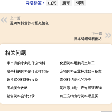
网络标签：
山岚
瘤胃
饲料
上一篇
蛋鸡饲料营养与蛋壳颜色
下一篇
日本锦鲤饲料配方
相关问题
半个月的小鹅吃什么饲料
化肥饲料用鹏润土加工
喂牛料的饲料是什么样的好
宠物饲料企业标准如何备案
锤片式饲料制粒设备
青饲料切割机的种类
围城美食攻略
饲料添加剂生产许可证查询
销售饲料会计分录
剑三宠物出行饲料哪里买