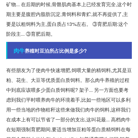
矿物... 在后期的时候,骨骼肌肉基本上已经发育完全,这个时
期主要是腹腔内脂肪沉淀,青饲料和青贮,就不再提供了,主
要是以粗饲料为主,蛋白质占13%左右。 ③育肥后期:这个
阶段主... ③育肥后期。
肉牛
养殖时豆泊所占比例是多少?
有些朋友为了使肉牛快速增肥,饲喂大量的精饲料,尤其是豆
粕、花生、大豆等优质蛋白质饲料。那么肉牛养殖的过程
中到底应该喂多少蛋白质饲料呢? 架子... 另一方面也要考
虑到我们平时喂养肉牛的环境着手,比如一些地区可以多利
用一些当地的作物秸秆这些来做我们肉牛的饲料,这样我们
在成本上有可以节省了一部分的支出,这叫花最... 高档肉牛
在短期强制育肥期间,要适当增加豆粕等蛋白质精饲料在每