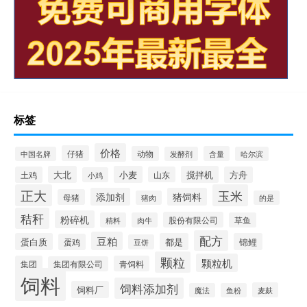
标签
价格
仔猪
动物
含量
中国名牌
发酵剂
哈尔滨
大北
小麦
搅拌机
土鸡
山东
方舟
小鸡
正大
玉米
添加剂
猪饲料
母猪
猪肉
的是
秸秆
粉碎机
股份有限公司
精料
肉牛
草鱼
配方
豆粕
蛋白质
都是
锦鲤
蛋鸡
豆饼
颗粒
颗粒机
集团
青饲料
集团有限公司
饲料
饲料添加剂
饲料厂
麦麸
魔法
鱼粉