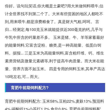
你好。说句玩笑话,你大概是土豪吧?用大米做饲料喂牛,估
计全世界找不到第二个了。大米有些贫困的地区人都吃不
到,用来喂牛,都是浪费粮食了。真是财大气粗,呵呵。 言
归... 经测定,每100克玉米就能提供近300毫克的钙,几乎与
牛乳中所含的钙量差不多。 玉米是猪、牛、羊等家蓄最好
的能量饲料,它富含淀粉、糖类,是一种高能量、低蛋白饲
料。据报... 三是玉米为高能量饲料,富含粗纤维、钙、维生
素类营销及微量元素硒等,利于提高牛肉质量。而大米在能
量、营养方面不如玉米。 四是专用的饲料玉米,其单产高达
10吨左右,可... 而大。
育肥牛前期饲料配方?
育肥牛前期饲料配方: 玉米58%.豆粕22%.麦麸13%.预混料
4%.碳酸钙1%小苏打1.2%.食盐0.8%. 育肥牛前期饲料配