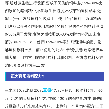
等,通过微生物进行发酵,变成了优质的饲料,以15%-30%比
例添加到猪饲料中,不影响生长速度,不仅节约饲料成本,还
能... (一)、发酵饲料的选择 1、 使用全价饲料、浓缩料的
用户取出全价饲料(使用浓缩料的按配好的全价饲料计算)2
0-30%用于发酵,发酵之后按照20-30%发酵饲料添加未发
酵的80-70%... 2、 使用0.5%-10%添加剂预混料的用户发
酵饲料原料应从目前正使用的配方中部分挑选,通常选择本
地大量、目前常用的饲料原料,以粗饲料、有毒素原料及难
消化吸收原料为主,... 发。
正大育肥猪料配方?
豆饼
玉米面60斤,米糠20斤,
17斤,鱼粉3斤,预混料5两。 60
斤--出栏的大猪饲料配方: 在60-120斤的饲料配方中,减去5
斤豆饼,加5斤米糠或秸秆粉。 出栏前一个月饲料配方:... 玉