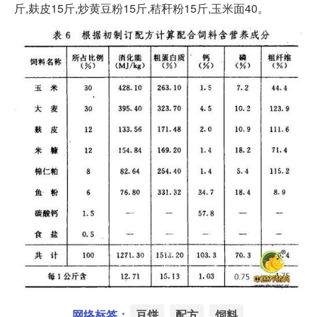
斤,麸皮15斤,炒黄豆粉15斤,秸秆粉15斤,玉米面40。
网络标签：
豆饼
配方
饲料