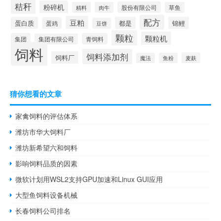
秸秆
粉碎机
股份有限公司
精料
肉牛
草鱼
配方
豆粕
蛋白质
都是
锦鲤
蛋鸡
豆饼
颗粒
颗粒机
集团
青饲料
集团有限公司
饲料
饲料添加剂
饲料厂
麦麸
魔法
鱼粉
猜你想看的文章
家禽饲料的评估体系
潍坊市华大饲料厂
潍坊新希望六和饲料
影响饲料品质的因素
微软计划用WSL2支持GPU加速和Linux GUI应用
大型鱼饲料设备机械
长春饲料公司排名