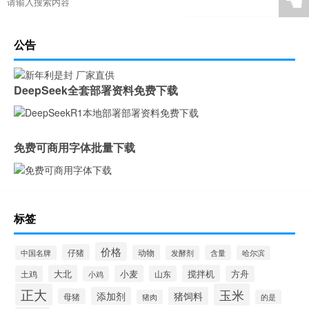
☚
公告
DeepSeek全套部署资料免费下载
免费可商用字体批量下载
标签
价格
仔猪
动物
含量
中国名牌
发酵剂
哈尔滨
大北
小麦
搅拌机
土鸡
山东
方舟
小鸡
正大
玉米
添加剂
猪饲料
母猪
猪肉
的是