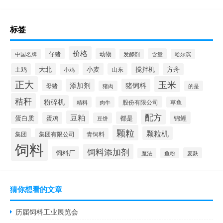
标签
价格
仔猪
动物
含量
中国名牌
发酵剂
哈尔滨
大北
小麦
搅拌机
土鸡
山东
方舟
小鸡
正大
玉米
添加剂
猪饲料
母猪
猪肉
的是
秸秆
粉碎机
股份有限公司
精料
肉牛
草鱼
配方
豆粕
蛋白质
都是
锦鲤
蛋鸡
豆饼
颗粒
颗粒机
集团
青饲料
集团有限公司
饲料
饲料添加剂
饲料厂
麦麸
魔法
鱼粉
猜你想看的文章
历届饲料工业展览会