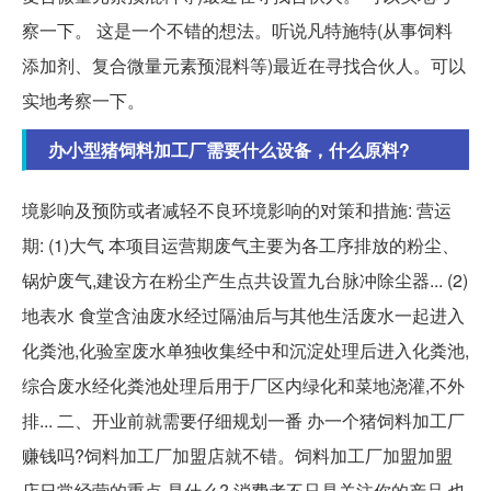
察一下。 这是一个不错的想法。听说凡特施特(从事饲料
添加剂、复合微量元素预混料等)最近在寻找合伙人。可以
实地考察一下。
办小型猪饲料加工厂需要什么设备，什么原料?
境影响及预防或者减轻不良环境影响的对策和措施: 营运
期: (1)大气 本项目运营期废气主要为各工序排放的粉尘、
锅炉废气,建设方在粉尘产生点共设置九台脉冲除尘器... (2)
地表水 食堂含油废水经过隔油后与其他生活废水一起进入
化粪池,化验室废水单独收集经中和沉淀处理后进入化粪池,
综合废水经化粪池处理后用于厂区内绿化和菜地浇灌,不外
排... 二、开业前就需要仔细规划一番 办一个猪饲料加工厂
赚钱吗?饲料加工厂加盟店就不错。饲料加工厂加盟加盟
店日常经营的重点 是什么? 消费者不只是关注你的产品,也