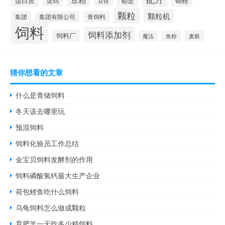
蛋白质
都是
锦鲤
蛋鸡
豆饼
颗粒
颗粒机
集团
青饲料
集团有限公司
饲料
饲料添加剂
饲料厂
麦麸
魔法
鱼粉
猜你想看的文章
什么是青储饲料
冬天该去哪里玩
预混饲料
饲料化验员工作总结
金宝贝饲料发酵剂的作用
饲料磷酸氢钙最大生产企业
荷包鲤鱼吃什么饲料
乌龟饲料怎么做成颗粒
育肥羊一天吃多少精饲料