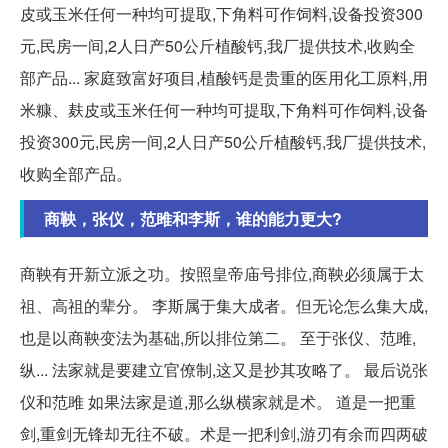
皮或玉米任何一种均可提取,下角料可作饲料,设备投资300
元,民房一间,2人日产50公斤植酸钙,我厂提供技术,收购全
部产品... 家庭致富好项目,植酸钙是贵重的医用化工原料,用
米糠、麸皮或玉米任何一种均可提取,下角料可作饲料,设备
投资300元,民房一间,2人日产50公斤植酸钙,我厂提供技术,
收购全部产品。
商鞅，张仪，范雎和李斯，谁的能力更大?
商鞅有开新立派之功。按照皇帝庙号排位,商鞅必须属于太
祖、高祖的辈分。 李斯属于集大成者。但无论怎么集大成,
也是以商鞅变法为基础,所以排位第二。 至于张仪、范雎,
纵... 法家就是要建立官僚制,这又是抄其攻略了。 最后说张
仪和范雎 如果法家是道,那么纵横家就是术。 道是一把重
剑,重剑无锋却无往不破。术是一把利剑,游刃有余而四两破