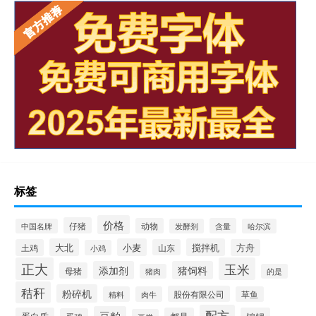
标签
价格
仔猪
动物
含量
中国名牌
发酵剂
哈尔滨
大北
小麦
搅拌机
土鸡
山东
方舟
小鸡
正大
玉米
添加剂
猪饲料
母猪
猪肉
的是
秸秆
粉碎机
股份有限公司
精料
肉牛
草鱼
配方
豆粕