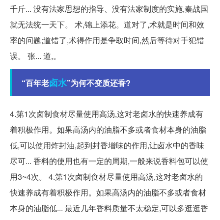
千斤... 没有法家思想的指导、没有法家制度的实施,秦战国
就无法统一天下。 术,锦上添花。道对了,术就是时间和效
率的问题;道错了,术得作用是争取时间,然后等待对手犯错
误。 张... 道,。
卤水
“百年老
”为何不变质还香?
4.第1次卤制食材尽量使用高汤,这对老卤水的快速养成有
着积极作用。如果高汤内的油脂不多或者食材本身的油脂
低,可以使用炸封油,起到封香增味的作用,让卤水中的香味
尽可... 香料的使用也有一定的周期,一般来说香料包可以使
用3~4次。 4.第1次卤制食材尽量使用高汤,这对老卤水的
快速养成有着积极作用。如果高汤内的油脂不多或者食材
本身的油脂低... 最近几年香料质量不太稳定,可以多逛逛香