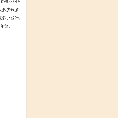
身养殖业的首
没多少钱,而
赚多少钱?对
一年能。