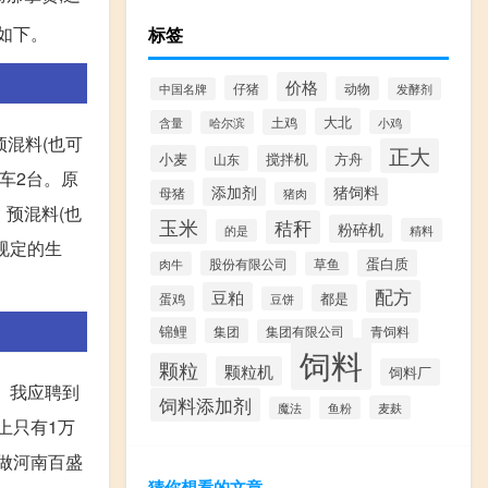
议如下。
标签
价格
仔猪
动物
中国名牌
发酵剂
大北
土鸡
含量
小鸡
哈尔滨
预混料(也可
正大
小麦
搅拌机
山东
方舟
车2台。原
添加剂
猪饲料
母猪
猪肉
、预混料(也
玉米
秸秆
粉碎机
精料
的是
规定的生
蛋白质
股份有限公司
肉牛
草鱼
配方
豆粕
都是
蛋鸡
豆饼
锦鲤
集团
青饲料
集团有限公司
饲料
颗粒
颗粒机
饲料厂
。我应聘到
饲料添加剂
麦麸
魔法
鱼粉
上只有1万
始做河南百盛
猜你想看的文章