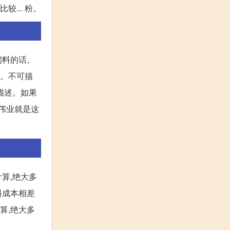
... 粉。
饲料的话。
。。不可描
描述。如果
伟业就是这
算,绝大多
料成本相差
计算,绝大多