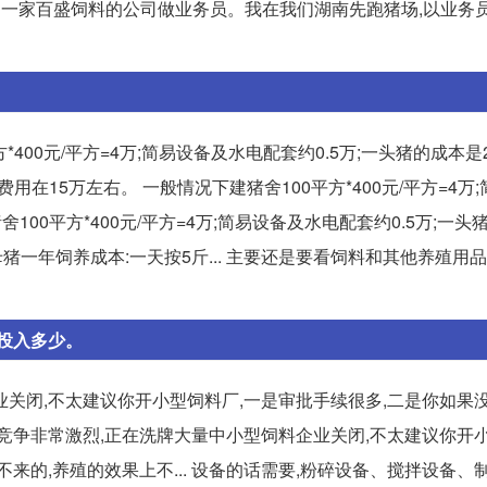
州一家百盛饲料的公司做业务员。我在我们湖南先跑猪场,以业务
00元/平方=4万;简易设备及水电配套约0.5万;一头猪的成本是200
费用在15万左右。 一般情况下建猪舍100平方*400元/平方=4万
猪舍100平方*400元/平方=4万;简易设备及水电配套约0.5万;一头
猪一年饲养成本:一天按5斤... 主要还是要看饲料和其他养殖用
投入多少。
关闭,不太建议你开小型饲料厂,一是审批手续很多,二是你如果
业的竞争非常激烈,正在洗牌大量中小型饲料企业关闭,不太建议你开
来的,养殖的效果上不... 设备的话需要,粉碎设备、搅拌设备、