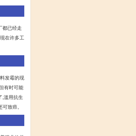
厂都已经走
!现在许多工
饲料发霉的现
,但有时可能
了,滥用抗生
还可致癌。