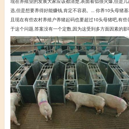
现在养殖业的发展大家应该都清楚,表面看似很火爆,但是
选,但是想要养得好能赚钱,肯定不容易。... 你养10头母
且现在有些农村养殖户养猪起码也要超过10头母猪吧,有些养
于这个问题,答案没有一个定数,因为这受到多方面因素的影响。