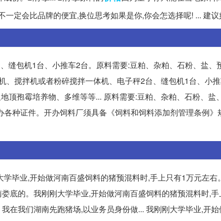
定会比品牌的便宜,换位思考如果是你,你会怎选择呢! ... 建
、缝包机1台、小推车2台。原料需要:豆粕、杂粕、石粉、盐、
粉碎机、搅拌机或者粉碎搅拌一体机、电子秤2台、缝包机1台、小推
地顶孢霉培养物、多维等等... 原料需要:豆粕、杂粕、石粉、盐
办各种证件。开办饲料厂须具备《饲料和饲料添加剂管理条例》
大学毕业,开始做河南百盛饲料的猪预混料时,手上只有1万元左右
湖南娄底的。我刚刚大学毕业,开始做河南百盛饲料的猪预混料时,手
在我们湖南先跑猪场,以业务员身份做... 我刚刚大学毕业,开