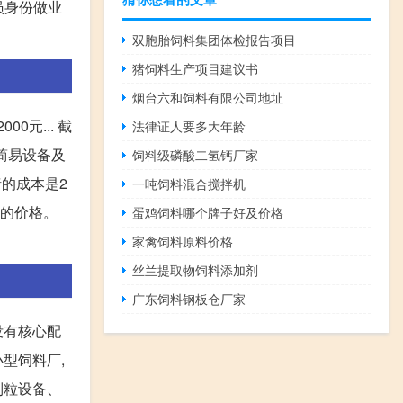
员身份做业
双胞胎饲料集团体检报告项目
猪饲料生产项目建议书
烟台六和饲料有限公司地址
0元... 截
法律证人要多大年龄
;简易设备及
饲料级磷酸二氢钙厂家
猪的成本是2
一吨饲料混合搅拌机
品的价格。
蛋鸡饲料哪个牌子好及价格
家禽饲料原料价格
丝兰提取物饲料添加剂
广东饲料钢板仓厂家
没有核心配
小型饲料厂,
制粒设备、