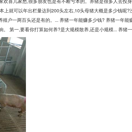
几家欢喜几家愁,很多朋友也是有不断亏本的。养猪是很多人去投
猪基本上就可以年出栏量达到200头左右,10头母猪大概是多少钱呢?
殖户一两百头还是有的。... 养猪一年能赚多少钱? 养猪一年能
 第一,要看你打算如何养?是大规模散养,还是小规模... 养猪