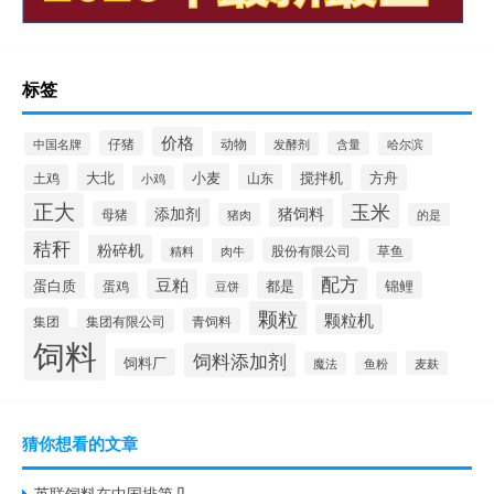
标签
价格
仔猪
动物
含量
中国名牌
发酵剂
哈尔滨
大北
小麦
搅拌机
土鸡
山东
方舟
小鸡
正大
玉米
添加剂
猪饲料
母猪
猪肉
的是
秸秆
粉碎机
股份有限公司
精料
肉牛
草鱼
配方
豆粕
蛋白质
都是
锦鲤
蛋鸡
豆饼
颗粒
颗粒机
集团
青饲料
集团有限公司
饲料
饲料添加剂
饲料厂
麦麸
魔法
鱼粉
猜你想看的文章
英联饲料在中国排第几