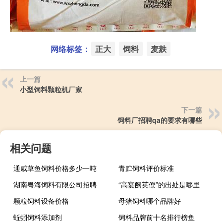
网络标签：
正大
饲料
麦麸
上一篇
小型饲料颗粒机厂家
下一篇
饲料厂招聘qa的要求有哪些
相关问题
通威草鱼饲料价格多少一吨
青贮饲料评价标准
湖南粤海饲料有限公司招聘
“高宴阙英僚”的出处是哪里
颗粒饲料设备价格
母猪饲料哪个品牌好
蚯蚓饲料添加剂
饲料品牌前十名排行榜鱼