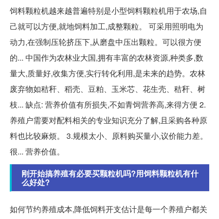
饲料颗粒机越来越普遍特别是小型饲料颗粒机用于农场,自
己就可以方便,就地饲料加工,成整颗粒。 可采用照明电为
动力,在强制压轮挤压下,从磨盘中压出颗粒。可以很方便
的... 中国作为农林业大国,拥有丰富的农林资源,种类多,数
量大,质量好,收集方便,实行转化利用,是未来的趋势。农林
废弃物如秸秆、稻壳、豆粕、玉米芯、花生壳、秸秆、树
枝... 缺点: 营养价值有所损失,不如青饲营养高,来得方便 2.
养殖户需要对配料相关的专业知识充分了解,且采购各种原
料也比较麻烦。 3.规模太小、原料购买量小,议价能力差。
很... 营养价值。
刚开始搞养殖有必要买颗粒机吗?用饲料颗粒机有什
么好处?
如何节约养殖成本,降低饲料开支估计是每一个养殖户都关