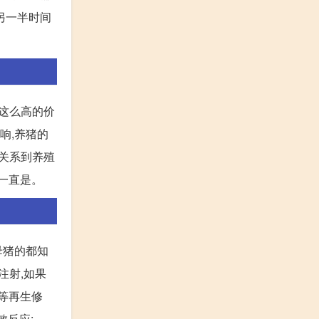
另一半时间
着这么高的价
响,养猪的
,关系到养殖
疫一直是。
母猪的都知
注射,如果
生等再生修
应;...