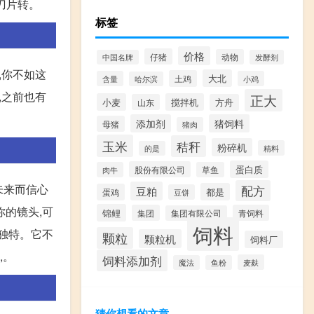
刀片转。
标签
价格
仔猪
动物
中国名牌
发酵剂
,你不如这
大北
土鸡
含量
小鸡
哈尔滨
,之前也有
正大
小麦
搅拌机
山东
方舟
添加剂
猪饲料
母猪
猪肉
玉米
秸秆
粉碎机
精料
的是
蛋白质
股份有限公司
肉牛
草鱼
未来而信心
配方
豆粕
都是
蛋鸡
豆饼
你的镜头,可
锦鲤
集团
青饲料
集团有限公司
饲料
而独特。它不
颗粒
颗粒机
饲料厂
,。
饲料添加剂
麦麸
魔法
鱼粉
猜你想看的文章