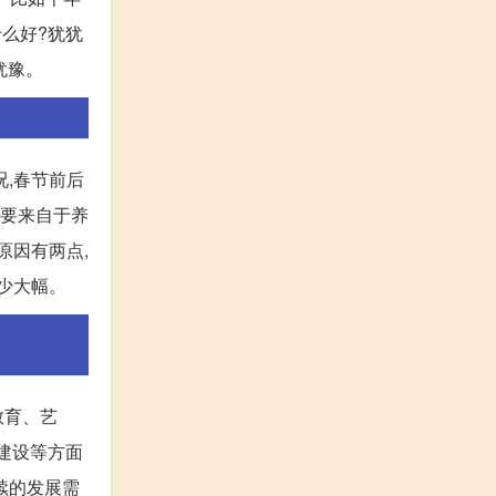
什么好?犹犹
犹豫。
,春节前后
主要来自于养
原因有两点,
少大幅。
教育、艺
科建设等方面
后续的发展需