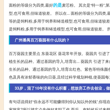
的是
面粉的等级分为四类,最好
麦芯粉。 其次是“特一粉”,
型,也可食用,但味道较差。 所以在... 面粉的等级分为四类
等的是饲料粉,多用于饲养和铸造模型,也可食用,但味道较差。
是饲料粉,多用于饲养和铸造模型,也可食用,但味道较差。 所
广州番禺百万葵园有什么玩的？
百万葵园主要景点 东葵花区 葵花常年开放。葵园共 引进
植生长的品种。通过基因的导入,培育出... 葵园共 引进
生长的品种。通过基因的导入,培育出红色、紫色等特殊颜色及
色及具有浓郁香味的向日葵,且经过科学规划种植,使葵园每天
33岁，混了10年没有什么积蓄，想放弃工作去创业，做
有句话说得好“你永远不可能赚得到你认知以外的钱”,你现
家致富?所以踏实点先做好本职工作,而后... 有时候反过