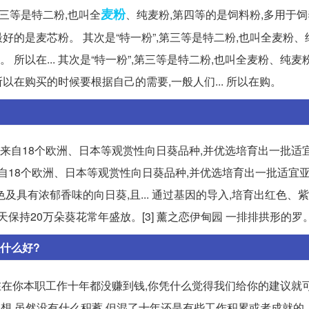
麦粉
第三等是特二粉,也叫全
、纯麦粉,第四等的是饲料粉,多用于
,最好的是麦芯粉。 其次是“特一粉”,第三等是特二粉,也叫全麦粉、
 所以在... 其次是“特一粉”,第三等是特二粉,也叫全麦粉、纯麦
以在购买的时候要根据自己的需要,一般人们... 所以在购。
了来自18个欧洲、日本等观赏性向日葵品种,并优选培育出一批适
了来自18个欧洲、日本等观赏性向日葵品种,并优选培育出一批适宜
具有浓郁香味的向日葵,且... 通过基因的导入,培育出红色、
保持20万朵葵花常年盛放。[3] 薰之恋伊甸园 一排排拱形的罗
什么好?
在在你本职工作十年都没赚到钱,你凭什么觉得我们给你的建议就
来想想,虽然没有什么积蓄,但混了十年还是有些工作积累或者成就