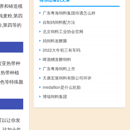
饲养和铸造模
广东粤海饲料集团待遇怎么样
纯麦粉,第四
自制鸡饲料配方法
粉,第四等的
北京饲料工业协会官网
鸡饲料发酵菌
2022大年初三有车吗
啤酒糟发酵饲料
宜亚热带种
广东粤海饲料上市
亚热带种植
天康宏展饲料有限公司环评
紫色等特殊颜
medallion是什么轮胎
。
博瑞饲料集团
可以让你发
的。比如十年