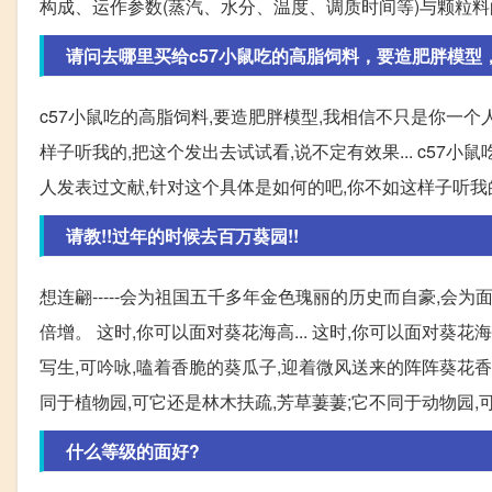
构成、运作参数(蒸汽、水分、温度、调质时间等)与颗粒料
请问去哪里买给c57小鼠吃的高脂饲料，要造肥胖模型
c57小鼠吃的高脂饲料,要造肥胖模型,我相信不只是你一个
样子听我的,把这个发出去试试看,说不定有效果... c57
人发表过文献,针对这个具体是如何的吧,你不如这样子听我
请教!!过年的时候去百万葵园!!
想连翩-----会为祖国五千多年金色瑰丽的历史而自豪,
倍增。 这时,你可以面对葵花海高... 这时,你可以面对葵
写生,可吟咏,嗑着香脆的葵瓜子,迎着微风送来的阵阵葵花香,
同于植物园,可它还是林木扶疏,芳草萋萋;它不同于动物园,可
什么等级的面好?