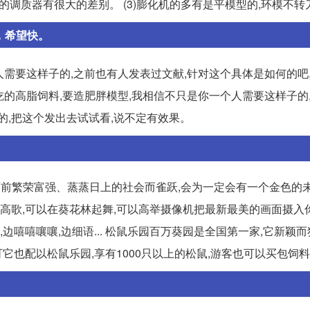
的调质器有很大的差别。 (3)膨化机的多有是平模型的,环模不转
，希望快。
人需要这样子的,之前也有人发表过文献,针对这个具体是如何的吧
小鼠吃的高脂饲料,要造肥胖模型,我相信不只是你一个人需要这样子的
的,把这个发出去试试看,说不定有效果。
会为面前繁荣富强、蒸蒸日上的社会而雀跃,会为一定会有一个金色的
花海高歌,可以在葵花林起舞,可以高举摄像机把最新最美的画面摄入
边嘻嘻嚷嚷,边细语... 松鼠乐园百万葵园是全国第一家,它新颖
它也配以松鼠乐园,享有1000只以上的松鼠,游客也可以买包饲料