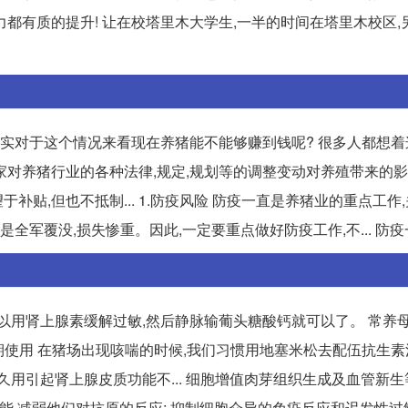
都有质的提升! 让在校塔里木大学生,一半的时间在塔里木校区,
其实对于这个情况来看现在养猪能不能够赚到钱呢? 很多人都想
国家对养猪行业的各种法律,规定,规划等的调整变动对养殖带来的影
于补贴,但也不抵制... 1.防疫风险 防疫一直是养猪业的重点工作
全军覆没,损失惨重。因此,一定要重点做好防疫工作,不... 防
以用肾上腺素缓解过敏,然后静脉输葡头糖酸钙就可以了。 常养
要长期使用 在猪场出现咳喘的时候,我们习惯用地塞米松去配伍抗生素
久用引起肾上腺皮质功能不... 细胞增值肉芽组织生成及血管新
能,减弱他们对抗原的反应; 抑制细胞介导的免疫反应和迟发性过敏反