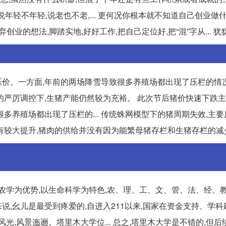
年轻不年轻,说老也不老,... 更何况你根本就不知道自己创业做
创业的想法,脚踏实地,好好工作,把自己定位好,把“混”字从... 犹
价。一方面,年前的两场降雪导致很多养殖场都出现了压栏的情况
保的严厉调控下,生猪产能仍然较为充裕。 此次节后猪价快速下跌
养殖场都出现了压栏的... 传统蛛网模型下的猪周期失效,主要
有较大提升,猪肉的供给并没有因为能繁母猪存栏和生猪存栏的减
农学为优势,以生命科学为特色,农、理、工、文、管、法、经、
来说,幺儿是最受到疼爱的,自进入211以来,国家在资金支持、学
光,风景迤逦。塔里木大学位... 总之,塔里木大学是不错的,但