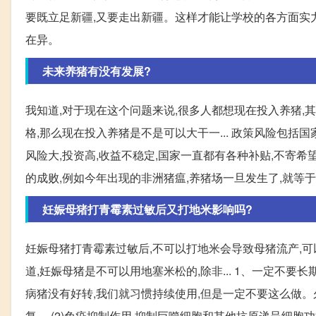
要既立足新疆,又要走出新疆。这样才能让学校的各方面实力
在异。
未来养猪有没有发展?
我知道,对于现在这个问题来说,很多人都想现在投入养猪,
格,那么现在投入养猪是不是可以大干一... 政策风险包括
风险大,投资高,收益不稳定,国家一直都有各种补贴,不寄希望
的成败,例如今年出现的非洲猪瘟,养猪场一旦发生了,就等于是
妊娠母猪打青霉素过敏后又打地米影响吗?
妊娠母猪打青霉素过敏后,不可以打地米会导致母猪流产,可
道,妊娠母猪是不可以用地塞米松的,除非... 1、一定不
病猪没有好转,我们就习惯持续使用,但是一定不要这么做。
复。 (2)免疫抑制作用 抑制巨噬细胞和其他抗原递呈细胞功