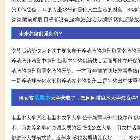
的工作经验,十年的专业水平都是你人生宝贵的财富。33岁说
豫豫,瞻前顾后,目标都没有,这样怎么能成功呢? 因此还是放弃
未来养猪前景如何?
次节后猪价快速下跌主要来自于养殖场的抛售和屠宰场的压
养殖场开始集中抛售,短期内生猪供给快... 因而即使在环
殖场的抛售和屠宰场的压价。一方面,年前的两场降雪导致很多
一是养殖规模化水平和养殖效率的提升,二是生猪出栏体重
塔里木
侄女被
大学录取了，想问问塔里木大学怎么样?
塔里木大学原名塔里木农垦大学,位于新疆南部阿拉尔市,以
术、历史等多学科协调发展的区域性公立大学... 用农村话
都进行大规模扶持。近年来,该校发展势头良好。 二、塞外风