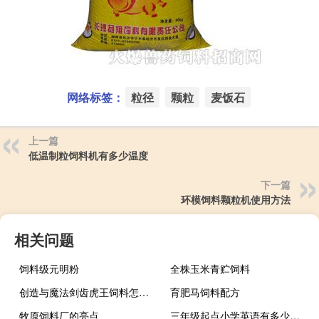
网络标签：
粒径
颗粒
麦饭石
上一篇
低温制粒饲料机有多少温度
下一篇
环模饲料颗粒机使用方法
相关问题
饲料级元明粉
全株玉米青贮饲料
创造与魔法剑齿虎王饲料怎么做
育肥马饲料配方
牧原饲料厂的亮点
三年级起点小学英语有多少单词 小学一年级英语教材