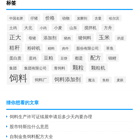
标签
价格
仔猪
动物
含量
中国名牌
发酵剂
哈尔滨
大北
小麦
搅拌机
土鸡
山东
方舟
小鸡
正大
玉米
添加剂
猪饲料
母猪
猪肉
的是
秸秆
粉碎机
股份有限公司
精料
肉牛
草鱼
配方
豆粕
蛋白质
都是
锦鲤
蛋鸡
豆饼
颗粒
颗粒机
集团
青饲料
集团有限公司
饲料
饲料添加剂
饲料厂
麦麸
魔法
鱼粉
猜你想看的文章
饲料生产许可证续展申请后多少天内要办理
股市特斯拉什么意思
自制金鱼饲料配方大全