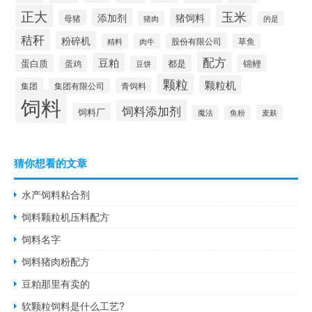
正大
玉米
添加剂
猪饲料
母猪
猪肉
的是
秸秆
粉碎机
股份有限公司
精料
肉牛
草鱼
配方
豆粕
蛋白质
都是
锦鲤
蛋鸡
豆饼
颗粒
颗粒机
集团
青饲料
集团有限公司
饲料
饲料添加剂
饲料厂
麦麸
魔法
鱼粉
猜你想看的文章
水产饲料粘合剂
饲料颗粒机压料配方
饲料名字
饲料猪肉粉配方
豆粕那里有卖的
软颗粒饲料是什么工艺?