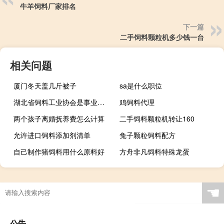
牛羊饲料厂家排名
下一篇
二手饲料颗粒机多少钱一台
相关问题
厦门冬天盖几斤被子
sa是什么职位
湖北省饲料工业协会是事业单位
鸡饲料代理
两个孩子离婚抚养费怎么计算
二手饲料颗粒机转让160
允许进口饲料添加剂清单
兔子颗粒饲料配方
自己制作猪饲料用什么原料好
方舟非凡饲料特殊龙蛋
☚
公告