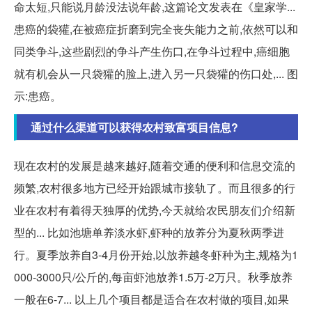
命太短,只能说月龄没法说年龄,这篇论文发表在《皇家学...
患癌的袋獾,在被癌症折磨到完全丧失能力之前,依然可以和
同类争斗,这些剧烈的争斗产生伤口,在争斗过程中,癌细胞
就有机会从一只袋獾的脸上,进入另一只袋獾的伤口处,... 图
示:患癌。
通过什么渠道可以获得农村致富项目信息?
现在农村的发展是越来越好,随着交通的便利和信息交流的
频繁,农村很多地方已经开始跟城市接轨了。而且很多的行
业在农村有着得天独厚的优势,今天就给农民朋友们介绍新
型的... 比如池塘单养淡水虾,虾种的放养分为夏秋两季进
行。夏季放养自3-4月份开始,以放养越冬虾种为主,规格为1
000-3000只/公斤的,每亩虾池放养1.5万-2万只。秋季放养
一般在6-7... 以上几个项目都是适合在农村做的项目,如果