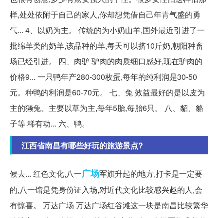
样,处处依附于自己的家人,你却想凭借自己年青气盛的勇
气... 4、以奶为主。 传统的为小奶山羊,国外最近引进了一
批绵羊类的奶羊,该品种的羊,每天可以挤10斤奶,朝阳种畜
场已经引进。 四、肉驴 驴肉的肉质细口感好,现在驴肉的
价格9... 一只鸭年产280-300枚蛋,每年的纯利润是30-50
元。种鸭的利润是60-70元。 七、兔 效益最好的是以皮为
主的獭兔。主要以草为主,每年5胎,每胎6只。 八、貂、貉
子等 稀有动... 六、鸭。
江西省南昌有哪些好玩的旅游景点?
广场
候去... 红色文化,八一
军旗升起的地方,打卡是一定要
的,八一馆是凭身份证入场,对近代文化比较感兴趣的人,会
有惊喜。 万达广场 万达广场红谷滩这一块是南昌比较繁华