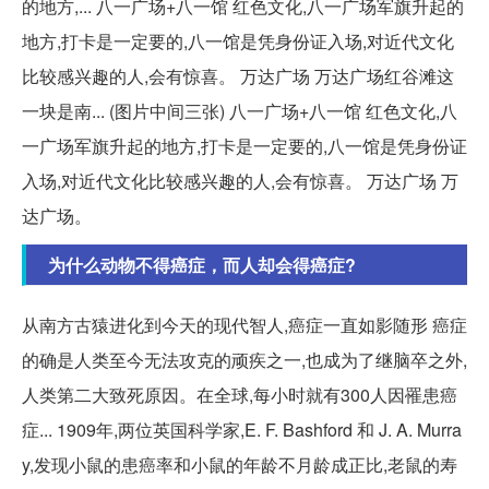
的地方,... 八一广场+八一馆 红色文化,八一广场军旗升起的
地方,打卡是一定要的,八一馆是凭身份证入场,对近代文化
比较感兴趣的人,会有惊喜。 万达广场 万达广场红谷滩这
一块是南... (图片中间三张) 八一广场+八一馆 红色文化,八
一广场军旗升起的地方,打卡是一定要的,八一馆是凭身份证
入场,对近代文化比较感兴趣的人,会有惊喜。 万达广场 万
达广场。
为什么动物不得癌症，而人却会得癌症?
从南方古猿进化到今天的现代智人,癌症一直如影随形 癌症
的确是人类至今无法攻克的顽疾之一,也成为了继脑卒之外,
人类第二大致死原因。在全球,每小时就有300人因罹患癌
症... 1909年,两位英国科学家,E. F. Bashford 和 J. A. Murra
y,发现小鼠的患癌率和小鼠的年龄不月龄成正比,老鼠的寿