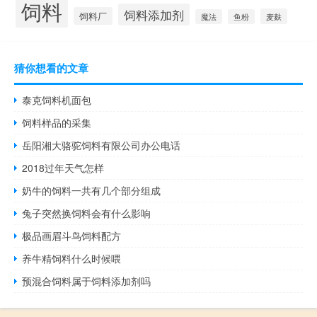
饲料
饲料添加剂
饲料厂
麦麸
魔法
鱼粉
猜你想看的文章
泰克饲料机面包
饲料样品的采集
岳阳湘大骆驼饲料有限公司办公电话
2018过年天气怎样
奶牛的饲料一共有几个部分组成
兔子突然换饲料会有什么影响
极品画眉斗鸟饲料配方
养牛精饲料什么时候喂
预混合饲料属于饲料添加剂吗