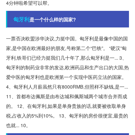
4分钟啦希望可以帮。
匈牙利
是一个什么样的国家?
一票否决欧盟涉华决议,力挺中国。匈牙利是最像中国的国
家,是中国在欧洲最好的朋友,号称第二个“巴铁”。 “硬汉”匈
牙利,铁哥们已经力挺我们几十年了,那么匈牙利是一... 3、
匈牙利的制药业非常的发达,欧洲药品和生产出口的大国,热
爱中医的匈牙利也是欧洲第一个实现中医药立法的国家。
4、匈牙利人月薪虽然只有8000RMB,但照样不缺钱,是一...
11、首都布达佩斯是由布达城和佩斯城两个城市合并而成
的。 12、在匈牙利,如果是单身贵族的话,就要被收取单身
税,占收入的5%到10%。 13、匈牙利的房价很便宜,最贵的
也就... 10。