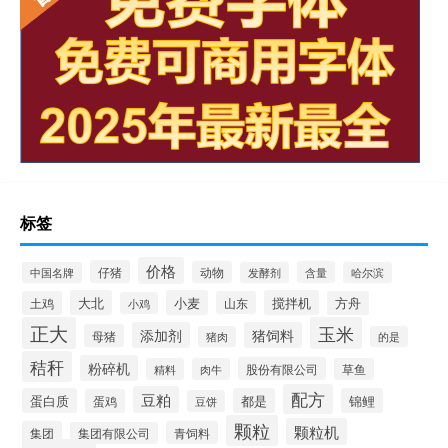
标签
价格
仔猪
动物
含量
中国名牌
发酵剂
哈尔滨
大北
小麦
搅拌机
土鸡
山东
方舟
小鸡
正大
玉米
添加剂
猪饲料
母猪
猪肉
的是
秸秆
粉碎机
股份有限公司
精料
肉牛
草鱼
配方
豆粕
蛋白质
都是
锦鲤
蛋鸡
豆饼
颗粒
颗粒机
集团
青饲料
集团有限公司