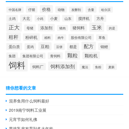
价格
仔猪
动物
含量
中国名牌
发酵剂
哈尔滨
大北
小麦
搅拌机
土鸡
山东
方舟
小鸡
正大
玉米
添加剂
猪饲料
母猪
猪肉
的是
秸秆
粉碎机
股份有限公司
精料
肉牛
草鱼
配方
豆粕
蛋白质
都是
锦鲤
蛋鸡
豆饼
颗粒
颗粒机
集团
青饲料
集团有限公司
饲料
饲料添加剂
饲料厂
麦麸
魔法
鱼粉
猜你想看的文章
混养鱼用什么饲料最好
2019南宁饲料工业展
元宵节如何礼佛
男孩乳房发育到多大年龄