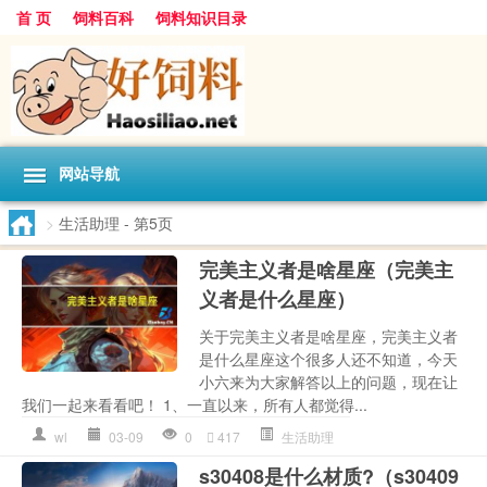
首 页
饲料百科
饲料知识目录
网站导航
>
生活助理
- 第5页
完美主义者是啥星座（完美主
义者是什么星座）
关于完美主义者是啥星座，完美主义者
是什么星座这个很多人还不知道，今天
小六来为大家解答以上的问题，现在让
我们一起来看看吧！ 1、一直以来，所有人都觉得...
wl
03-09
0
417
生活助理
s30408是什么材质?（s30409