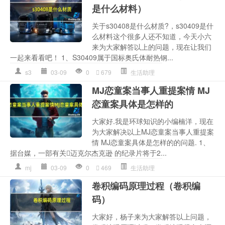
是什么材料）
关于s30408是什么材质?，s30409是什
么材料这个很多人还不知道，今天小六
来为大家解答以上的问题，现在让我们
一起来看看吧！ 1、S30409属于国标奥氏体耐热钢...
s3
03-09
0
679
生活助理
MJ恋童案当事人重提案情 MJ
恋童案具体是怎样的
大家好.我是环球知识的小编楠洋，现在
为大家解决以上MJ恋童案当事人重提案
情 MJ恋童案具体是怎样的的问题. 1、
据台媒，一部有关迈克尔杰克逊 的纪录片将于2...
mj
03-09
0
469
生活助理
卷积编码原理过程（卷积编
码）
大家好，杨子来为大家解答以上问题，