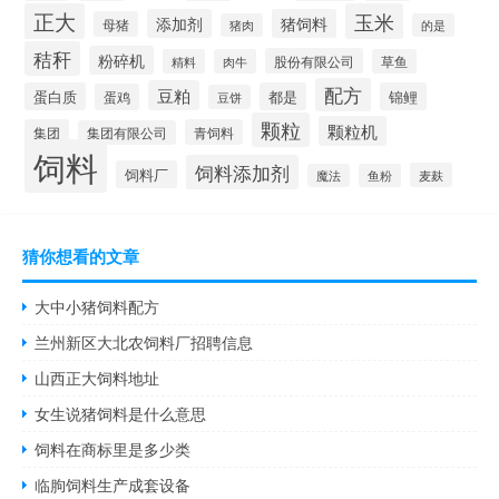
正大
玉米
添加剂
猪饲料
母猪
猪肉
的是
秸秆
粉碎机
股份有限公司
精料
肉牛
草鱼
配方
豆粕
蛋白质
都是
锦鲤
蛋鸡
豆饼
颗粒
颗粒机
集团
青饲料
集团有限公司
饲料
饲料添加剂
饲料厂
麦麸
魔法
鱼粉
猜你想看的文章
大中小猪饲料配方
兰州新区大北农饲料厂招聘信息
山西正大饲料地址
女生说猪饲料是什么意思
饲料在商标里是多少类
临朐饲料生产成套设备