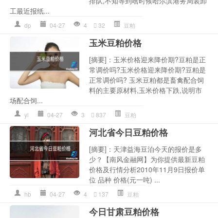
排队,不知等到啥时候哈尔滨港务局装卸
工最近报纸...
dp
04-27
4
32
豆粕
玉米豆粕价格
[摘要]：玉米价格迎来降价期?豆粕是正
常调价吗?玉米价格迎来降价期?豆粕是
正常调价吗? 玉米豆粕都是畜禽配合饲
料的主要原材料,玉米价格下跌,说明市
场配合饲...
yl
04-27
3
837
豆粕
河北省今日豆粕价格
[摘要]：天津益海豆泊今天的报价是多
少？【南风金融网】为你提供最新豆粕
价格及行情分析2010年11月9日报价单
位 品种 价格(元一吨) ...
hb
04-27
4
137
豆粕
今日甘肃豆粕价格