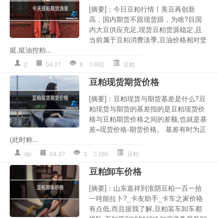
[摘要]：今日豆粕行情丨美豆再创新
高，国内期货不跟现货跟，为啥?目国
内大豆供应充足,现货豆粕货源稳定,且
当前属于豆粕消费淡季,豆油价格相对坚
挺,挺油控粕...
jt
04-27
6
662
豆粕
豆粕现货期货价格
[摘要]：豆粕现货与期货基差是什么?豆
粕现货与期货的基差指的是豆粕现货价
格与豆粕期货价格之间的差额,也就是基
差=现货价格-期货价格。 基差有时为正
(此时称...
dp
04-27
3
265
豆粕
豆粕卸车价格
[摘要]：山东嘉祥到淮阴豆柏一百一拾
一吨能拉卜?_卡友助手_卡车之家价格
有点低,而且据我了解,豆粕装车卸车都