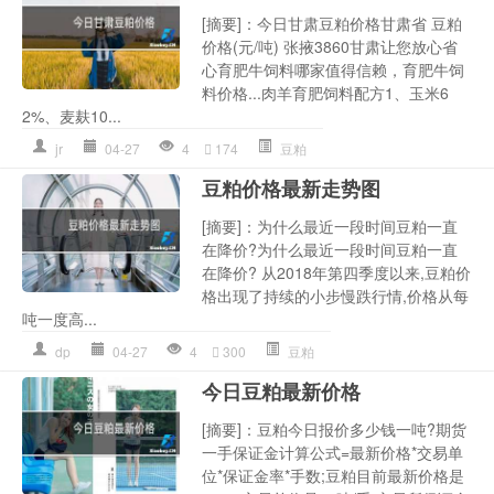
[摘要]：今日甘肃豆粕价格甘肃省 豆粕
价格(元/吨) 张掖3860甘肃让您放心省
心育肥牛饲料哪家值得信赖，育肥牛饲
料价格...肉羊育肥饲料配方1、玉米6
2%、麦麸10...
jr
04-27
4
174
豆粕
豆粕价格最新走势图
[摘要]：为什么最近一段时间豆粕一直
在降价?为什么最近一段时间豆粕一直
在降价? 从2018年第四季度以来,豆粕价
格出现了持续的小步慢跌行情,价格从每
吨一度高...
dp
04-27
4
300
豆粕
今日豆粕最新价格
[摘要]：豆粕今日报价多少钱一吨?期货
一手保证金计算公式=最新价格*交易单
位*保证金率*手数;豆粕目前最新价格是