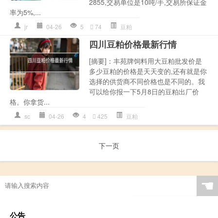
2855,交易单位是10吨/手,交易所保证金
率为5%,...
jr
04-26
5
74
豆粕
四川豆粕价格最新行情
[摘要]：丰苑牌饲料用大豆粕批发价是
多少豆粕的价格是天天变的,还有就是你
选择的供货商不同价格也是不同的。我
可以给你报一下5月8日的豆粕出厂价
格。你拿货...
sc
04-26
4
425
豆粕
下一页
☚
公告