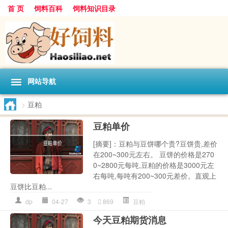
首 页
饲料百科
饲料知识目录
网站导航
>
豆粕
豆粕单价
[摘要]：豆粕与豆饼哪个贵?豆饼贵,差价
在200~300元左右。 豆饼的价格是270
0~2800元每吨,豆粕的价格是3000元左
右每吨,每吨有200~300元差价。直观上
豆饼比豆粕...
dp
04-27
3
869
豆粕
今天豆粕期货消息