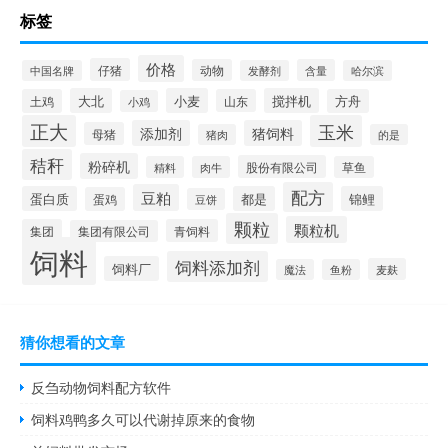
标签
价格
仔猪
动物
含量
中国名牌
发酵剂
哈尔滨
大北
小麦
搅拌机
土鸡
山东
方舟
小鸡
正大
玉米
添加剂
猪饲料
母猪
猪肉
的是
秸秆
粉碎机
股份有限公司
精料
肉牛
草鱼
配方
豆粕
蛋白质
都是
锦鲤
蛋鸡
豆饼
颗粒
颗粒机
集团
青饲料
集团有限公司
饲料
饲料添加剂
饲料厂
麦麸
魔法
鱼粉
猜你想看的文章
反刍动物饲料配方软件
饲料鸡鸭多久可以代谢掉原来的食物