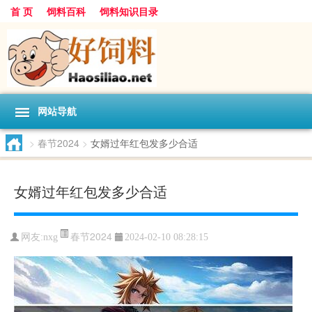
首 页
饲料百科
饲料知识目录
网站导航
>
春节2024
>
女婿过年红包发多少合适
女婿过年红包发多少合适
春节2024
网友:
nxg
2024-02-10 08:28:15