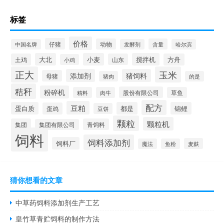
标签
价格
仔猪
动物
含量
中国名牌
发酵剂
哈尔滨
大北
小麦
搅拌机
土鸡
山东
方舟
小鸡
正大
玉米
添加剂
猪饲料
母猪
猪肉
的是
秸秆
粉碎机
股份有限公司
精料
肉牛
草鱼
配方
豆粕
蛋白质
都是
锦鲤
蛋鸡
豆饼
颗粒
颗粒机
集团
青饲料
集团有限公司
饲料
饲料添加剂
饲料厂
麦麸
魔法
鱼粉
猜你想看的文章
中草药饲料添加剂生产工艺
皇竹草青贮饲料的制作方法