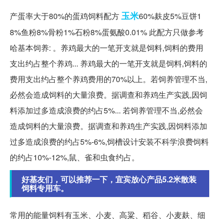
玉米
产蛋率大于80%的蛋鸡饲料配方
60%麸皮5%豆饼1
8%鱼粉8%骨粉1%石粉8%蛋氨酸0.01% 此配方只做参考
哈基本饲养: 。养鸡最大的一笔开支就是饲料,饲料的费用
支出约占整个养鸡... 养鸡最大的一笔开支就是饲料,饲料的
费用支出约占整个养鸡费用的70%以上。若饲养管理不当,
必然会造成饲料的大量浪费。据调查和养鸡生产实践,因饲
料添加过多造成浪费的约占5%... 若饲养管理不当,必然会
造成饲料的大量浪费。据调查和养鸡生产实践,因饲料添加
过多造成浪费的约占5%-6%,饲槽设计安装不科学浪费饲料
的约占10%-12%,鼠、雀和虫食约占。
好基友们，可以推荐一下，宜宾放心产品5.2米散装
饲料专用车。
常用的能量饲料有玉米、小麦、高粱、稻谷、小麦麸、细