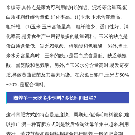
米糠等,其特点是家禽可利用能(代谢能)、淀粉等含量高,蛋
白质和粗纤维含量低,消化率高。(1)玉米 玉米含能量高、
粗纤维... (1)玉米 玉米含能量高、粗纤维少、适口性好、消
化率高,是养禽生产中用得最多的能量饲料。玉米的缺点是
蛋白质含量低、缺乏赖氨酸、蛋氨酸和色氨酸。另外,当玉
米水分含量高时... 玉米的缺点是蛋白质含量低、缺乏赖氨
酸、蛋氨酸和色氨酸。另外,当玉米水分含量高时,易发霉变
质,导致黄曲霉菌及其毒素污染。在家禽日粮中,玉米占50%
~70%,是配合饲料。
圈养羊一天吃多少饲料?多长时间出栏?
这种育肥方式的特点是速度快、周期短,但消耗精料很多,难
以推广;另一种育肥方式则是秋后将淘汰母羊集中起来,利用
麦秆、紫花苜蓿和精饲料相结合进行喂养,一般的肥育期