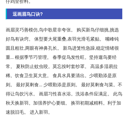
仔鸡全价料。
逗画眉鸟口诀?
画眉灵巧善模仿,鸟中歌星非夸张。 购买新鸟仔细挑,挑选
好鸟有诀窍。 体型要大尾重叠,表羽光滑毛紧贴。 嘴峰钝
圆且粗壮,两眼有神鼻孔长。 新鸟进笼性急躁,稳定情绪很
重... 根据季节巧管理。 春季促鸟发性旺。坚持遛鸟要经
常。 夏秋防止蚊虫咬。莫忘按时套纱罩。 高温多湿易拉
稀。饮食卫生莫大意。 食具水具要清出。少喂勤添是原
则。 最好莫剩食... 少喂勤添是原则。 最好莫剩食与菜。不
得让鸟饮污水。 画眉习性喜水浴。洗浴条件应满足。 此鸟
秋天换新羽。加强养护心要细。 换羽初期减精料。利于加
速脱旧毛。 进入新羽。