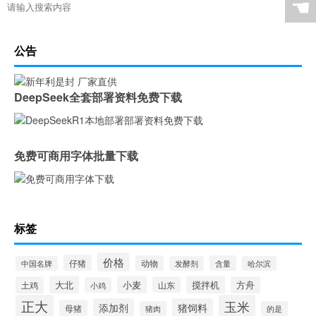
☚
公告
DeepSeek全套部署资料免费下载
免费可商用字体批量下载
标签
价格
仔猪
动物
含量
中国名牌
发酵剂
哈尔滨
大北
小麦
搅拌机
土鸡
山东
方舟
小鸡
正大
玉米
添加剂
猪饲料
母猪
猪肉
的是