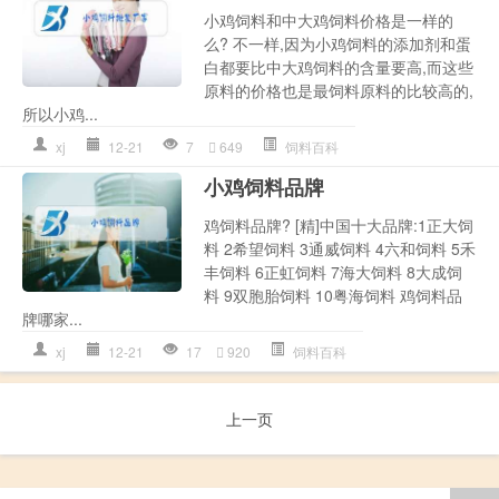
小鸡饲料和中大鸡饲料价格是一样的
么? 不一样,因为小鸡饲料的添加剂和蛋
白都要比中大鸡饲料的含量要高,而这些
原料的价格也是最饲料原料的比较高的,
所以小鸡...
xj
12-21
7
649
饲料百科
小鸡饲料品牌
鸡饲料品牌? [精]中国十大品牌:1正大饲
料 2希望饲料 3通威饲料 4六和饲料 5禾
丰饲料 6正虹饲料 7海大饲料 8大成饲
料 9双胞胎饲料 10粤海饲料 鸡饲料品
牌哪家...
xj
12-21
17
920
饲料百科
上一页