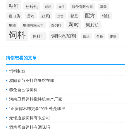
秸秆
粉碎机
股份有限公司
精料
肉牛
草鱼
配方
豆粕
蛋白质
都是
锦鲤
蛋鸡
豆饼
颗粒
颗粒机
集团
青饲料
集团有限公司
饲料
饲料添加剂
饲料厂
麦麸
魔法
鱼粉
猜你想看的文章
饲料制造
濮阳春节不打烊餐馆在哪
养兔自己做饲料
河南卫辉饲料搅拌机生产厂家
“正资儒术饰吏事”的出处是哪里
无锡通威饲料有限公司
酒糟蛋白饲料有酒味吗