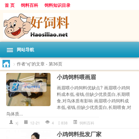
首 页
饲料百科
饲料知识目录
网站导航
>
作者“xj”的文章
- 第36页
小鸡饲料喂画眉
画眉喂小鸡饲料优缺点? 画眉喂小鸡饲
料成本低,省钱,但缺少优质蛋白,长期喂
食,对鸟体质有影响 画眉喂小鸡饲料成
本低,省钱,但缺少优质蛋白,长期喂食,对
鸟体质...
xj
12-21
4
838
饲料百科
小鸡饲料批发厂家