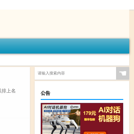
☚
以排上名
公告