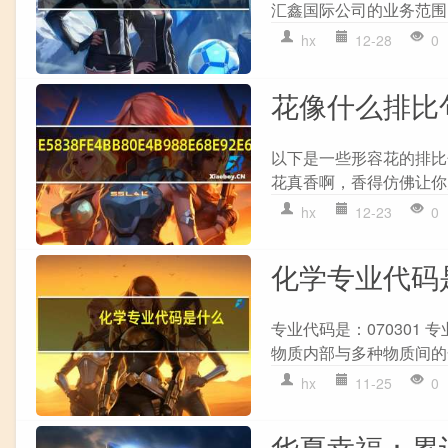
汇鑫国际公司的业务范围： 1. 
hx
12-28
0
花像什么排比
以下是一些形容花的排比
花真香啊，香得仿佛让你
hx
12-23
0
化学专业代码
专业代码是：070301
物质内部与多种物质间的
hx
11-25
0
华夏幸福：累计