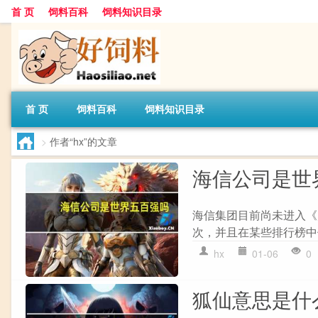
首 页
饲料百科
饲料知识目录
首 页
饲料百科
饲料知识目录
>
作者“hx”的文章
海信公司是世
海信集团目前尚未进入《
次，并且在某些排行榜中位
hx
01-06
0
狐仙意思是什