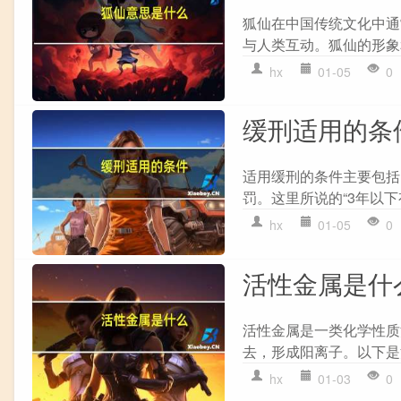
狐仙在中国传统文化中通
与人类互动。狐仙的形象和
hx
01-05
0
缓刑适用的条
适用缓刑的条件主要包括以
罚。这里所说的“3年以下
hx
01-05
0
活性金属是什
活性金属是一类化学性质
去，形成阳离子。以下是活性
hx
01-03
0