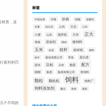
标签
价格
仔猪
动物
中国名牌
发酵剂
皮材质，这
大北
土鸡
含量
小鸡
哈尔滨
正大
小麦
搅拌机
山东
方舟
添加剂
猪饲料
母猪
猪肉
玉米
秸秆
粉碎机
精料
的是
蛋白质
股份有限公司
肉牛
草鱼
行原判刑罚
配方
豆粕
都是
蛋鸡
豆饼
锦鲤
集团
青饲料
集团有限公司
饲料
颗粒
颗粒机
饲料厂
饲料添加剂
麦麸
魔法
鱼粉
几个不同的
猜你想看的文章