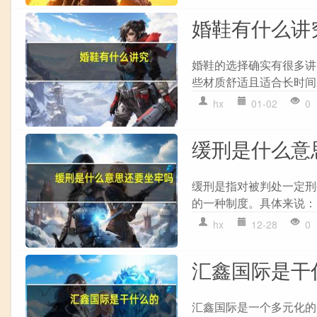
婚鞋有什么讲
婚鞋的选择确实有很多讲
些材质舒适且适合长时间穿
hx
01-02
0
缓刑是什么意
缓刑是指对被判处一定刑
的一种制度。具体来说： 1
hx
12-28
0
汇鑫国际是干
汇鑫国际是一个多元化的