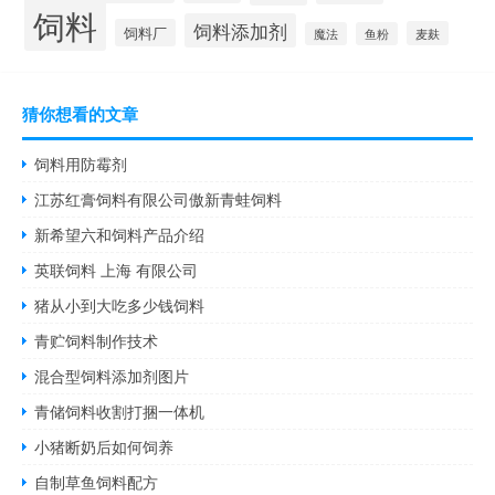
饲料
饲料添加剂
饲料厂
麦麸
魔法
鱼粉
猜你想看的文章
饲料用防霉剂
江苏红膏饲料有限公司傲新青蛙饲料
新希望六和饲料产品介绍
英联饲料 上海 有限公司
猪从小到大吃多少钱饲料
青贮饲料制作技术
混合型饲料添加剂图片
青储饲料收割打捆一体机
小猪断奶后如何饲养
自制草鱼饲料配方