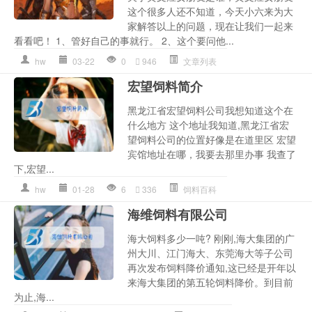
这个很多人还不知道，今天小六来为大
家解答以上的问题，现在让我们一起来
看看吧！ 1、管好自己的事就行。 2、这个要问他...
hw
03-22
0
946
文章列表
宏望饲料简介
黑龙江省宏望饲料公司我想知道这个在
什么地方 这个地址我知道,黑龙江省宏
望饲料公司的位置好像是在道里区 宏望
宾馆地址在哪，我要去那里办事 我查了
下,宏望...
hw
01-28
6
336
饲料百科
海维饲料有限公司
海大饲料多少一吨? 刚刚,海大集团的广
州大川、江门海大、东莞海大等子公司
再次发布饲料降价通知,这已经是开年以
来海大集团的第五轮饲料降价。到目前
为止,海...