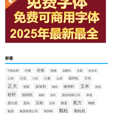
标签
价格
仔猪
动物
含量
中国名牌
发酵剂
哈尔滨
大北
小麦
搅拌机
土鸡
山东
方舟
小鸡
正大
玉米
添加剂
猪饲料
母猪
猪肉
的是
秸秆
粉碎机
股份有限公司
精料
肉牛
草鱼
配方
豆粕
蛋白质
都是
锦鲤
蛋鸡
豆饼
颗粒
颗粒机
集团
青饲料
集团有限公司