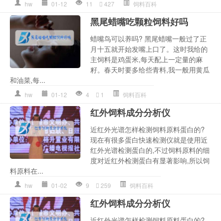
hw
01-12
11
427
饲料百科
黑尾蜡嘴吃颗粒饲料好吗
蜡嘴鸟可以养吗? 黑尾蜡嘴一般过了正
月十五就开始发嘴上口了。这时我给的
主饲料是鸡蛋米,每天配上一定量的麻
籽。春天时要多给些青料,我一般用黄瓜
和油菜,每...
hw
01-12
4
1
饲料百科
红外饲料成分分析仪
近红外光谱怎样检测饲料原料蛋白的?
现在有很多蛋白快速检测仪就是使用近
红外光谱检测蛋白的,不过饲料原料的细
度对近红外检测蛋白有显著影响,所以饲
料原料在...
hw
01-02
9
259
饲料百科
红外饲料成分分析仪
近红外光谱怎样检测饲料原料蛋白的?