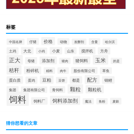
标签
价格
仔猪
动物
含量
中国名牌
发酵剂
哈尔滨
大北
小麦
搅拌机
土鸡
山东
方舟
小鸡
正大
玉米
添加剂
猪饲料
母猪
猪肉
的是
秸秆
粉碎机
股份有限公司
精料
肉牛
草鱼
配方
豆粕
蛋白质
都是
锦鲤
蛋鸡
豆饼
颗粒
颗粒机
集团
青饲料
集团有限公司
饲料
饲料添加剂
饲料厂
麦麸
魔法
鱼粉
猜你想看的文章