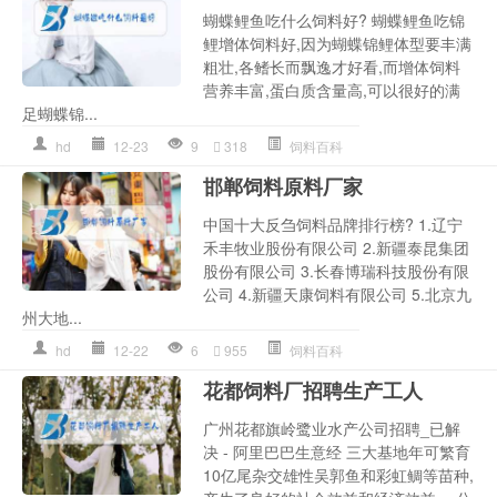
蝴蝶鲤鱼吃什么饲料好? 蝴蝶鲤鱼吃锦
鲤增体饲料好,因为蝴蝶锦鲤体型要丰满
粗壮,各鳍长而飘逸才好看,而增体饲料
营养丰富,蛋白质含量高,可以很好的满
足蝴蝶锦...
hd
12-23
9
318
饲料百科
邯郸饲料原料厂家
中国十大反刍饲料品牌排行榜? 1.辽宁
禾丰牧业股份有限公司 2.新疆泰昆集团
股份有限公司 3.长春博瑞科技股份有限
公司 4.新疆天康饲料有限公司 5.北京九
州大地...
hd
12-22
6
955
饲料百科
花都饲料厂招聘生产工人
广州花都旗岭鹭业水产公司招聘_已解
决 - 阿里巴巴生意经 三大基地年可繁育
10亿尾杂交雄性吴郭鱼和彩虹鲷等苗种,