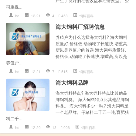
产生了良好的社会效益和经济效益。 公
司重视...
hd
12-21
4
458
饲料百科
海大饲料厂招聘信息
养殖户为什么选择海大饲料? 海大饲料
质量好,价格低,动物吃了长速快,增重高,
所以是养值户的首选 海大饲料质量好,
价格低,动物吃了长速快,增重高,所以是
养值户...
hd
12-21
7
515
饲料百科
海大饲料品牌
海大饲料特点? 海大饲料特点比其他品
牌饲料臭。 海大饲料特点比其他品牌饲
料臭。 海大饲料多少一吨? 海大饲料昰
一个老品牌。仔猪料二千五一吨,育肥猪
料二千...
hd
12-20
13
906
饲料百科