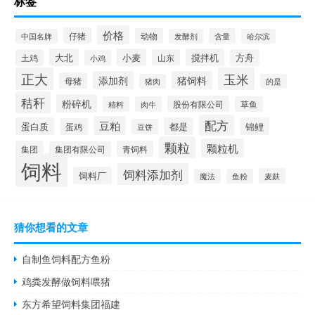
标签
价格
仔猪
动物
含量
中国名牌
发酵剂
哈尔滨
大北
小麦
搅拌机
土鸡
山东
方舟
小鸡
正大
玉米
添加剂
猪饲料
母猪
猪肉
的是
秸秆
粉碎机
股份有限公司
精料
肉牛
草鱼
配方
豆粕
蛋白质
都是
锦鲤
蛋鸡
豆饼
颗粒
颗粒机
集团
青饲料
集团有限公司
饲料
饲料添加剂
饲料厂
麦麸
魔法
鱼粉
猜你想看的文章
自制鱼饲料配方鱼粉
鸡粪发酵做饲料喂猪
东方希望饲料集团福建