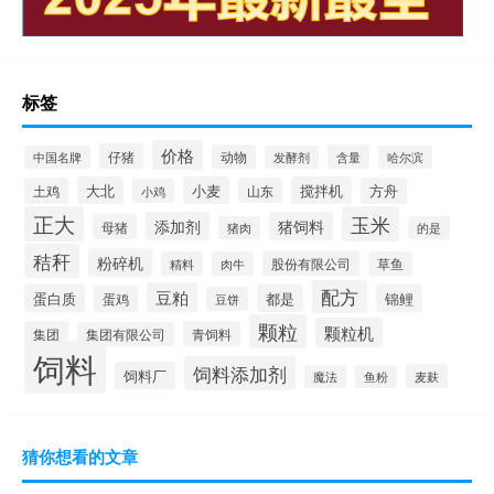
标签
价格
仔猪
动物
含量
中国名牌
发酵剂
哈尔滨
大北
小麦
搅拌机
土鸡
山东
方舟
小鸡
正大
玉米
添加剂
猪饲料
母猪
猪肉
的是
秸秆
粉碎机
股份有限公司
精料
肉牛
草鱼
配方
豆粕
蛋白质
都是
锦鲤
蛋鸡
豆饼
颗粒
颗粒机
集团
青饲料
集团有限公司
饲料
饲料添加剂
饲料厂
麦麸
魔法
鱼粉
猜你想看的文章