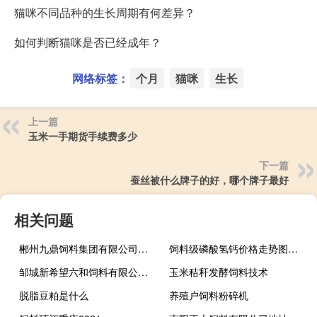
猫咪不同品种的生长周期有何差异？
如何判断猫咪是否已经成年？
网络标签：
个月
猫咪
生长
上一篇
玉米一手期货手续费多少
下一篇
蚕丝被什么牌子的好，哪个牌子最好
相关问题
郴州九鼎饲料集团有限公司招聘
饲料级磷酸氢钙价格走势图生意社
邹城新希望六和饲料有限公司拍卖
玉米秸秆发酵饲料技术
脱脂豆粕是什么
养殖户饲料粉碎机