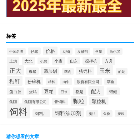
标签
价格
仔猪
动物
含量
中国名牌
发酵剂
哈尔滨
大北
小麦
搅拌机
土鸡
山东
方舟
小鸡
正大
玉米
添加剂
猪饲料
母猪
猪肉
的是
秸秆
粉碎机
股份有限公司
精料
肉牛
草鱼
配方
豆粕
蛋白质
都是
锦鲤
蛋鸡
豆饼
颗粒
颗粒机
集团
青饲料
集团有限公司
饲料
饲料添加剂
饲料厂
麦麸
魔法
鱼粉
猜你想看的文章