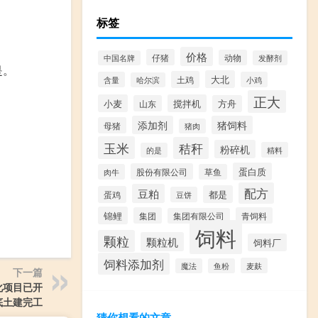
标签
价格
仔猪
动物
中国名牌
发酵剂
是。
大北
土鸡
含量
小鸡
哈尔滨
正大
小麦
搅拌机
山东
方舟
添加剂
猪饲料
母猪
猪肉
玉米
秸秆
粉碎机
精料
的是
蛋白质
股份有限公司
肉牛
草鱼
配方
豆粕
都是
蛋鸡
豆饼
锦鲤
集团
青饲料
集团有限公司
饲料
颗粒
颗粒机
饲料厂
饲料添加剂
麦麸
魔法
鱼粉
下一篇
化项目已开
底土建完工
猜你想看的文章