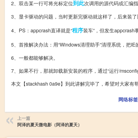
到此
2、双击某一行可将光标定位
次调用的源代码或汇编
3、显卡驱动的问题，当时更新完驱动就这样了，后来装了
程序
4、PS：appcrash直译就是“
装车”，但发生appcr
5、首推解决办法：用“Windows清理助手”清理系统，把I
6、一般都能够解决。
7、如果不行，那就卸载新安装的程序，通过“运行/mscon
本文【stackhash 0a9e】到此讲解完毕了，希望对大家有
网络标签
上一篇
阿泽的夏天微电影（阿泽的夏天）