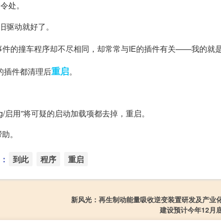
指令处。
旧驱动就好了。
ash事件的撞车程序却不尽相同，却常常与IE的插件有关——我的就
重启
E的插件都清理后
。
fig/启用”将可疑的启动加载项都去掉，重启。
帮助。
：
到此
程序
重启
新风光：再生制动能量吸收逆变装置研发及产业
建设预计今年12月