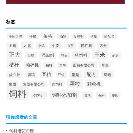
标签
价格
仔猪
动物
含量
中国名牌
发酵剂
哈尔滨
大北
小麦
搅拌机
土鸡
山东
方舟
小鸡
正大
玉米
添加剂
猪饲料
母猪
猪肉
的是
秸秆
粉碎机
股份有限公司
精料
肉牛
草鱼
配方
豆粕
蛋白质
都是
锦鲤
蛋鸡
豆饼
颗粒
颗粒机
集团
青饲料
集团有限公司
饲料
饲料添加剂
饲料厂
麦麸
魔法
鱼粉
猜你想看的文章
饲料进货台账