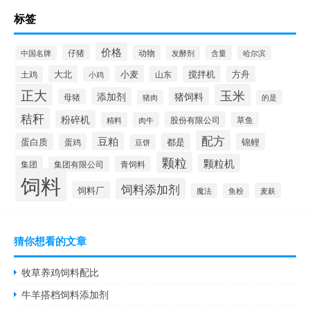
标签
价格
仔猪
动物
含量
中国名牌
发酵剂
哈尔滨
大北
小麦
搅拌机
土鸡
山东
方舟
小鸡
正大
玉米
添加剂
猪饲料
母猪
猪肉
的是
秸秆
粉碎机
股份有限公司
精料
肉牛
草鱼
配方
豆粕
蛋白质
都是
锦鲤
蛋鸡
豆饼
颗粒
颗粒机
集团
青饲料
集团有限公司
饲料
饲料添加剂
饲料厂
麦麸
魔法
鱼粉
猜你想看的文章
牧草养鸡饲料配比
牛羊搭档饲料添加剂