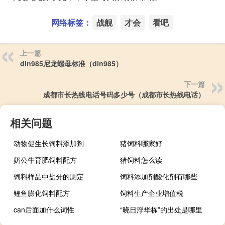
网络标签：
战舰
才会
看吧
上一篇
din985尼龙螺母标准（din985）
下一篇
成都市长热线电话号码多少号（成都市长热线电话）
相关问题
动物促生长饲料添加剂
猪饲料哪家好
奶公牛育肥饲料配方
猪饲料怎么读
饲料样品中盐分的测定
饲料添加剂酸化剂有哪些
鲤鱼膨化饲料配方
饲料生产企业增值税
can后面加什么词性
“晓日浮华栋”的出处是哪里