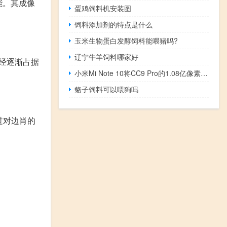
能。其成像
蛋鸡饲料机安装图
饲料添加剂的特点是什么
玉米生物蛋白发酵饲料能喂猪吗?
辽宁牛羊饲料哪家好
经逐渐占据
小米Mi Note 10将CC9 Pro的1.08亿像素摄像头推向了更大的用户群
貉子饲料可以喂狗吗
过对边肖的