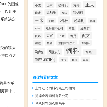
960的图像
正大
小麦
搅拌机
山东
方舟
全可以用更
添加剂
猪饲料
母猪
猪肉
由系统决定
玉米
秸秆
粉碎机
精料
的是
蛋白质
股份有限公司
肉牛
草鱼
配方
豆粕
都是
蛋鸡
豆饼
锦鲤
集团
青饲料
集团有限公司
种类的镜头
饲料
颗粒
颗粒机
饲料厂
个拼接点之
饲料添加剂
麦麸
魔法
鱼粉
猜你想看的文章
的基本单
上海红马饲料有限公司招聘
期剪辑中，
菏泽金赛饲料有限公司
乌龟饲料怎么喂乌龟