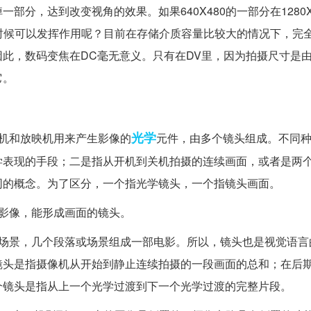
分，达到改变视角的效果。如果640X480的一部分在1280X
时候可以发挥作用呢？目前在存储介质容量比较大的情况下，完
此，数码变焦在DC毫无意义。只有在DV里，因为拍摄尺寸是
它。
光学
机和放映机用来产生影像的
元件，由多个镜头组成。不同
学表现的手段；二是指从开机到关机拍摄的连续画面，或者是两
同的概念。为了区分，一个指光学镜头，一个指镜头画面。
影像，能形成画面的镜头。
或场景，几个段落或场景组成一部电影。所以，镜头也是视觉语言
镜头是指摄像机从开始到静止连续拍摄的一段画面的总和；在后
个镜头是指从上一个光学过渡到下一个光学过渡的完整片段。