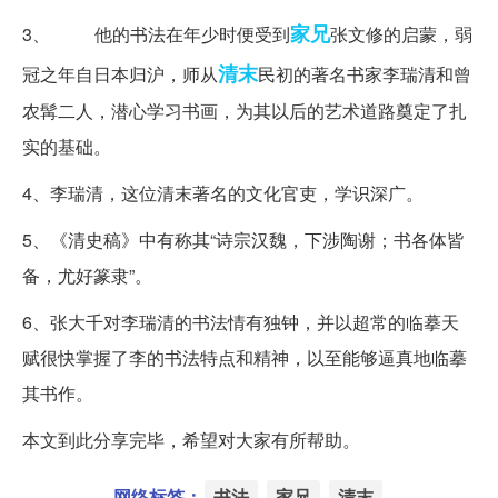
家兄
3、 他的书法在年少时便受到
张文修的启蒙，弱
清末
冠之年自日本归沪，师从
民初的著名书家李瑞清和曾
农髯二人，潜心学习书画，为其以后的艺术道路奠定了扎
实的基础。
4、李瑞清，这位清末著名的文化官吏，学识深广。
5、《清史稿》中有称其“诗宗汉魏，下涉陶谢；书各体皆
备，尤好篆隶”。
6、张大千对李瑞清的书法情有独钟，并以超常的临摹天
赋很快掌握了李的书法特点和精神，以至能够逼真地临摹
其书作。
本文到此分享完毕，希望对大家有所帮助。
网络标签：
书法
家兄
清末