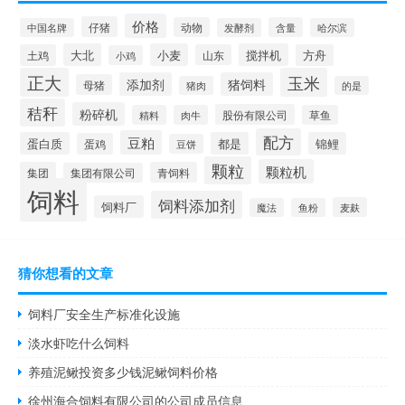
价格
仔猪
动物
含量
中国名牌
发酵剂
哈尔滨
大北
小麦
搅拌机
土鸡
山东
方舟
小鸡
正大
玉米
添加剂
猪饲料
母猪
猪肉
的是
秸秆
粉碎机
股份有限公司
精料
肉牛
草鱼
配方
豆粕
蛋白质
都是
锦鲤
蛋鸡
豆饼
颗粒
颗粒机
集团
青饲料
集团有限公司
饲料
饲料添加剂
饲料厂
麦麸
魔法
鱼粉
猜你想看的文章
饲料厂安全生产标准化设施
淡水虾吃什么饲料
养殖泥鳅投资多少钱泥鳅饲料价格
徐州海合饲料有限公司的公司成员信息