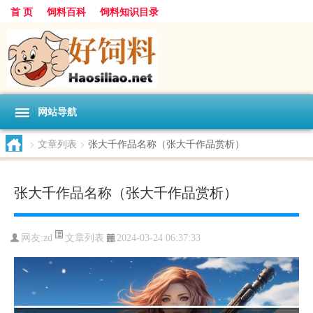
首 页
饲料百科
饲料知识目录
网站导航
>
文章列表
>
张大千作品名称（张大千作品赏析）
张大千作品名称（张大千作品赏析）
文章列表
网友:
zd
2024-03-24 06:37:33