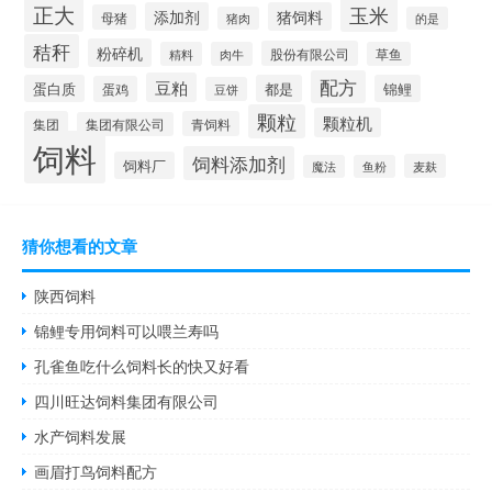
正大
玉米
添加剂
猪饲料
母猪
猪肉
的是
秸秆
粉碎机
股份有限公司
精料
肉牛
草鱼
配方
豆粕
蛋白质
都是
锦鲤
蛋鸡
豆饼
颗粒
颗粒机
集团
青饲料
集团有限公司
饲料
饲料添加剂
饲料厂
麦麸
魔法
鱼粉
猜你想看的文章
陕西饲料
锦鲤专用饲料可以喂兰寿吗
孔雀鱼吃什么饲料长的快又好看
四川旺达饲料集团有限公司
水产饲料发展
画眉打鸟饲料配方