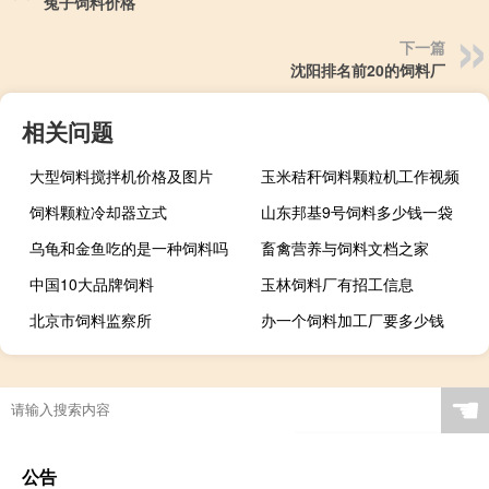
兔子饲料价格
下一篇
沈阳排名前20的饲料厂
相关问题
大型饲料搅拌机价格及图片
玉米秸秆饲料颗粒机工作视频
饲料颗粒冷却器立式
山东邦基9号饲料多少钱一袋
乌龟和金鱼吃的是一种饲料吗
畜禽营养与饲料文档之家
中国10大品牌饲料
玉林饲料厂有招工信息
北京市饲料监察所
办一个饲料加工厂要多少钱
☚
公告