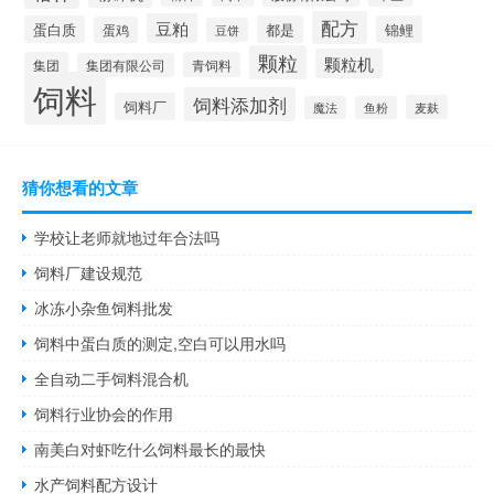
配方
豆粕
蛋白质
都是
锦鲤
蛋鸡
豆饼
颗粒
颗粒机
集团
青饲料
集团有限公司
饲料
饲料添加剂
饲料厂
麦麸
魔法
鱼粉
猜你想看的文章
学校让老师就地过年合法吗
饲料厂建设规范
冰冻小杂鱼饲料批发
饲料中蛋白质的测定,空白可以用水吗
全自动二手饲料混合机
饲料行业协会的作用
南美白对虾吃什么饲料最长的最快
水产饲料配方设计