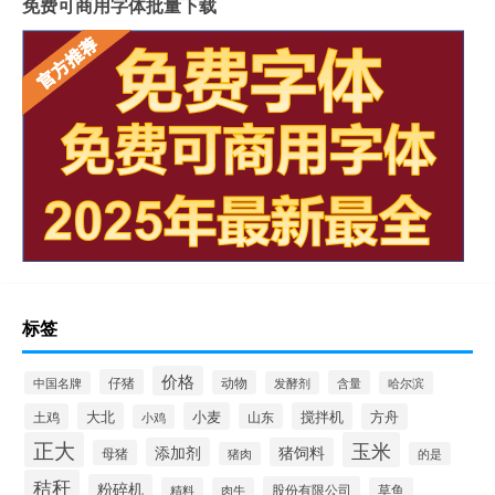
免费可商用字体批量下载
标签
价格
仔猪
动物
含量
中国名牌
发酵剂
哈尔滨
大北
小麦
搅拌机
土鸡
山东
方舟
小鸡
正大
玉米
添加剂
猪饲料
母猪
猪肉
的是
秸秆
粉碎机
股份有限公司
精料
肉牛
草鱼