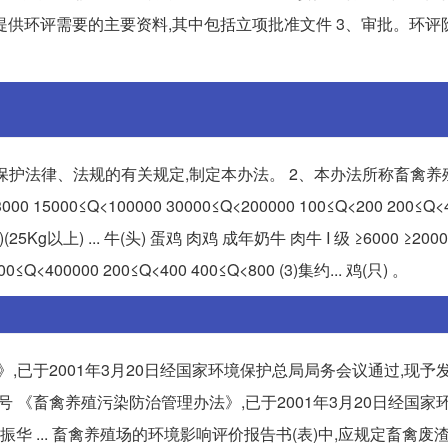
提供环评需要的主要资料,其中包括立项批准文件 3、审批。环评
保护法律、法规的有关规定,制定本办法。 2、本办法所称畜禽养
15000≤Q<100000 30000≤Q<200000 100≤Q<200 200≤Q<
) ... 牛(头) 蛋鸡 肉鸡 成年奶牛 肉牛 I 级 ≥6000 ≥20000
000≤Q<400000 200≤Q<400 400≤Q<800 (3)集约... 鸡(只) 。
》,已于2001年3月20日经国家环境保护总局局务会议通过,现予
9 号 《畜禽养殖污染防治管理办法》,已于2001年3月20日经国
华 ... 畜禽养殖场的环境影响评价报告书(表)中,应规定畜禽废