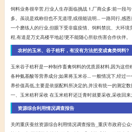
饲料业务很辛苦,行业人生存面临挑战 1.厂商众多:前一
多。虽说是戏称但也不无道理,或很能说明... 一路同行,感
一个磨练人的行业,但眼下受非瘟疫情、饲料禁抗、大环境竞争
程,有道是万丈高楼平地起!更不能随心所欲伤害合作伙伴。 销
农村的玉米、谷子秸秆，有没有方法把变成禽类饲料?
玉米谷子秸秆是一种制作畜禽饲料的优质原材料,因为这些秸
各种氨基酸等营养成分;如果将玉米谷... 一般情况下,经
养价值高低,主要是依据配料所决定的,并没有统一的测定数据
一、玉米秸秆采收 在玉米秸秆还泛青时就要采收,采收回来之
资源综合利用情况调查报告
关闭重庆蚕丝资源综合利用情况调查报告_重庆市政府公众