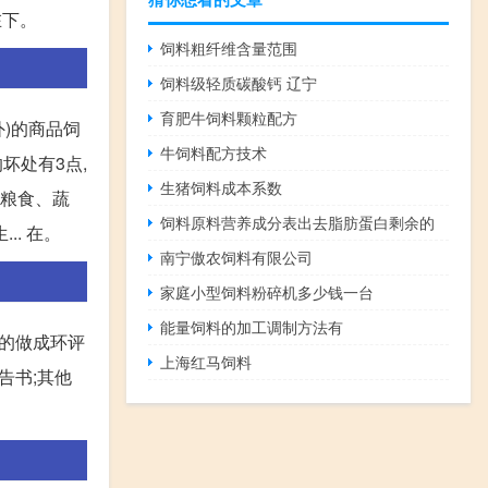
在下。
饲料粗纤维含量范围
饲料级轻质碳酸钙 辽宁
育肥牛饲料颗粒配方
外)的商品饲
牛饲料配方技术
坏处有3点,
生猪饲料成本系数
给粮食、蔬
饲料原料营养成分表出去脂肪蛋白剩余的
.. 在。
南宁傲农饲料有限公司
家庭小型饲料粉碎机多少钱一台
能量饲料的加工调制方法有
他的做成环评
上海红马饲料
告书;其他