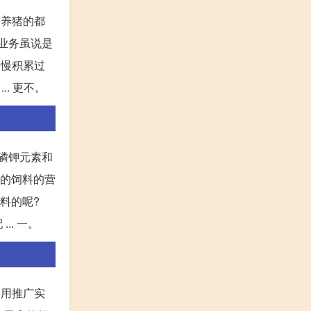
们养猪的都
料业务虽说是
慢慢积累过
. 更不。
,磷钾元素和
来的饲料的营
料的呢?
. 一。
利用推广实