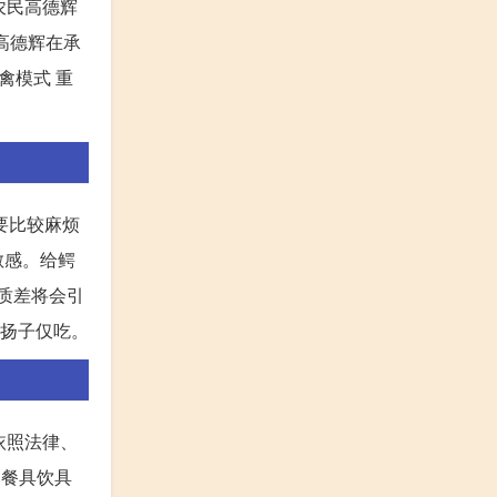
县农民高德辉
民高德辉在承
禽模式 重
要比较麻烦
敏感。给鳄
水质差将会引
 扬子仅吃。
依照法律、
的餐具饮具