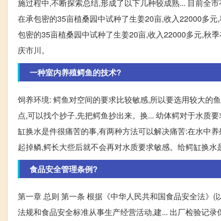
施过程中,不断探索总结,形成了以下几种较成熟... 目前全
在承包密的35亩植桑园中试种了生姜20亩,收入22000多元,
包密的35亩植桑园中试种了生姜20亩,收入22000多元,秋季
庆市川。
一种室内养殖鳄鱼的技术?
饲养环境: 鳄鱼对空间的要求比较敏感,所以要选用较大的
点,可以找个抄子,先把鳄鱼抄出来。换... 幼体鳄对于水
缸换水是件很痛苦的事,有两种方法可以解决痛苦:在水中养
起掉鳞,鳄长大些后就不会再对水质要求敏感。给鳄缸换水是件
食品安全管理条例?
第一章 总则 第一条 根据《中华人民共和国食品安全法》(
法规和食品安全标准从事生产经营活动,建... 出厂检验