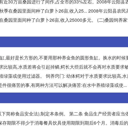
市有近30万亩桑园进行了间作,占全市的33%左右。2008年云阳
秋季在桑园里面间种了白萝卜26亩,收入25... 2008年云阳县农
在桑园里面间种了白萝卜26亩,收入25000多元。 (二)桑园饲养家
鱼缸,最好是长方形的,不要用那种养金鱼的圆形鱼缸。换水的时候
质要求比较高,水质差将会引起掉鳞,鳄长大些后就不会再对水质要求
殖绿藻或使用过滤器。 饲养窍门: 幼体鳄对于水质要求比较高,
很痛苦的事,有两种方法可以解决痛苦:在水中养殖绿藻或使...
以下简称食品安全法),制定本条例。 第二条 食品生产经营者应当
记录保存期限不得少于消毒餐具饮具使用期限到期后6个月。消毒后