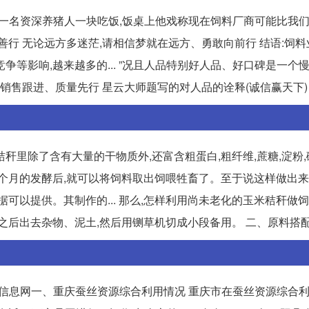
段与一名资深养猪人一块吃饭,饭桌上他戏称现在饲料厂商可能比我
恩善行 无论远方多迷茫,请相信梦就在远方、勇敢向前行 结语:饲
等影响,越来越多的... ”况且人品特别好人品、好口碑是一个
售跟进、质量先行 星云大师题写的对人品的诠释(诚信赢天下) ..
秆里除了含有大量的干物质外,还富含粗蛋白,粗纤维,蔗糖,淀粉
过一个月的发酵后,就可以将饲料取出饲喂牲畜了。至于说这样做出
可以提供。其制作的... 那么,怎样利用尚未老化的玉米秸秆做饲
后出去杂物、泥土,然后用铡草机切成小段备用。 二、原料搭配 ..
信息网一、重庆蚕丝资源综合利用情况 重庆市在蚕丝资源综合