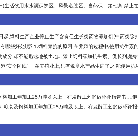
一)生活饮用水水源保护区、风景名胜区、自然保... 第七条 禁止
年7月1日起,饲料生产企业停止生产含有促生长类药物添加剂(中药类除
又有哪些好处呢? 1.饲料禁抗的原因 在养殖的过程中,使用抗生素的
分,却不能迅速地被土地... 禁止饲料添加抗生素、促长剂,是
“安全防线”。 在养殖业上,只有禽畜水产品生病了,才能使用抗生.
饲料加工年加工25万吨及以上、有发酵工艺的做环评报告书;其
》粮食及饲料加工年加工25万吨及以上、有发酵工艺的做环评报