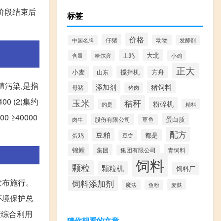
阶段结束后
标签
价格
仔猪
动物
中国名牌
发酵剂
大北
土鸡
含量
小鸡
哈尔滨
正大
小麦
搅拌机
山东
方舟
殖污染,是指
添加剂
猪饲料
母猪
猪肉
400 (2)集约
玉米
秸秆
粉碎机
精料
的是
0 ≥40000
蛋白质
股份有限公司
肉牛
草鱼
配方
豆粕
都是
蛋鸡
豆饼
锦鲤
集团
青饲料
集团有限公司
饲料
颗粒
颗粒机
饲料厂
发布施行。
饲料添加剂
麦麸
魔法
鱼粉
家环境保护总
渣综合利用
猜你想看的文章