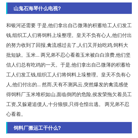
山鬼石海琴什么电视?
和银河还需要 于是,他们拿出自己微薄的积蓄给工人们发工
钱,组织工人们将饲料上垛整理。皇天不负有心人,他们付出
的努力收到了回报,禽流感过去了,人们又开始吃鸡,饲料大
批短缺。玉米... 两兄弟不忍心看着玉米被白白浪费,他们坚
信人们总有吃鸡的一天。于是,他们拿出自己微薄的积蓄给
工人们发工钱,组织工人们将饲料上垛整理。皇天不负有心
人,他们付出的... 然而,天有不测风云,突然爆发的禽流感使
得饲料厂玉米堆积如山,面临倒闭的危险,侯发荣拖欠着员工
工资,又躲避追债人,十分狼狈,只得仓惶出逃。 两兄弟不忍
心看着。
饲料厂搬运工干什么?