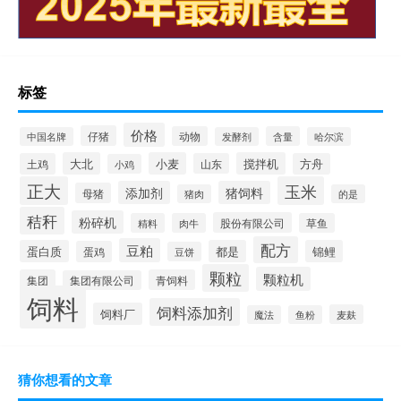
标签
价格
仔猪
动物
含量
中国名牌
发酵剂
哈尔滨
大北
小麦
搅拌机
土鸡
山东
方舟
小鸡
正大
玉米
添加剂
猪饲料
母猪
猪肉
的是
秸秆
粉碎机
股份有限公司
精料
肉牛
草鱼
配方
豆粕
蛋白质
都是
锦鲤
蛋鸡
豆饼
颗粒
颗粒机
集团
青饲料
集团有限公司
饲料
饲料添加剂
饲料厂
麦麸
魔法
鱼粉
猜你想看的文章