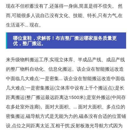
现在不但积蓄没有了,还落得一身病,简直是得不偿失。 然
而,可能很多人说自己没有文化、技能、特长,只有力气,在
生活逼不... 现在。
哪位童鞋，求解答！布吉整厂搬运哪家服务质量更
优，整厂搬运。
来升级物料搬运工序,实现立体库、半成品产线、成品产线
的整厂物料自动化、信息化搬运。该企业在智能搬运改造
中面临几大难点:一是密集... 该企业在智能搬运改造中面临
几大难点:一是密集搬运(立体库中设有上千个搬运点);是长
距离搬运(整厂搬运最远距离达1500米);是室外搬运(中间存
在多处室外连廊)。面对大面积、... 面对大面积、多点位的
密集搬运,磁导航方式是无能为力的,磁条没有合适的位置铺
设,点位之间距离太近,互相干扰;反射板激光导航方式因为