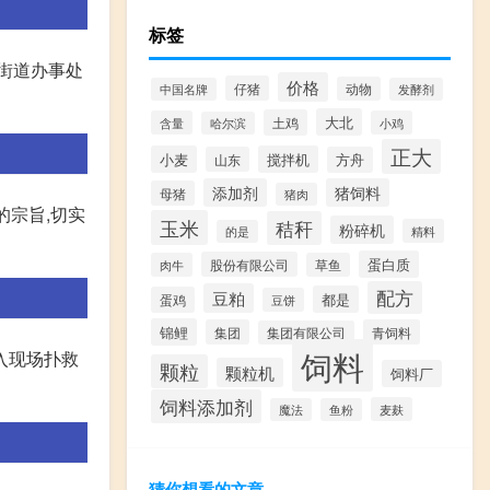
标签
路街道办事处
价格
仔猪
动物
中国名牌
发酵剂
大北
土鸡
含量
小鸡
哈尔滨
正大
小麦
搅拌机
山东
方舟
添加剂
猪饲料
母猪
猪肉
的宗旨,切实
玉米
秸秆
粉碎机
精料
的是
蛋白质
股份有限公司
肉牛
草鱼
配方
豆粕
都是
蛋鸡
豆饼
锦鲤
集团
青饲料
集团有限公司
饲料
进入现场扑救
颗粒
颗粒机
饲料厂
饲料添加剂
麦麸
魔法
鱼粉
猜你想看的文章