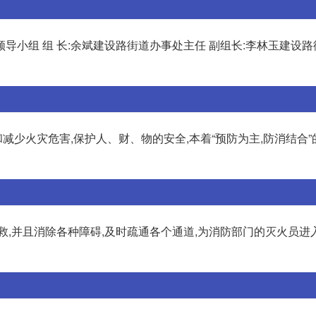
领导小组 组 长:余斌建设路街道办事处主任 副组长:李林玉建设
和减少火灾危害,保护人、财、物的安全,本着“预防为主,防消结合”
9求救,并且消除各种障碍,及时疏通各个通道,为消防部门的灭火员