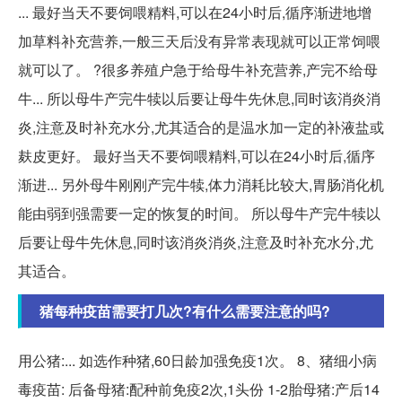
... 最好当天不要饲喂精料,可以在24小时后,循序渐进地增
加草料补充营养,一般三天后没有异常表现就可以正常饲喂
就可以了。 ?️很多养殖户急于给母牛补充营养,产完不给母
牛... 所以母牛产完牛犊以后要让母牛先休息,同时该消炎消
炎,注意及时补充水分,尤其适合的是温水加一定的补液盐或
麸皮更好。 最好当天不要饲喂精料,可以在24小时后,循序
渐进... 另外母牛刚刚产完牛犊,体力消耗比较大,胃肠消化机
能由弱到强需要一定的恢复的时间。 所以母牛产完牛犊以
后要让母牛先休息,同时该消炎消炎,注意及时补充水分,尤
其适合。
猪每种疫苗需要打几次?有什么需要注意的吗?
用公猪:... 如选作种猪,60日龄加强免疫1次。 8、猪细小病
毒疫苗: 后备母猪:配种前免疫2次,1头份 1-2胎母猪:产后14