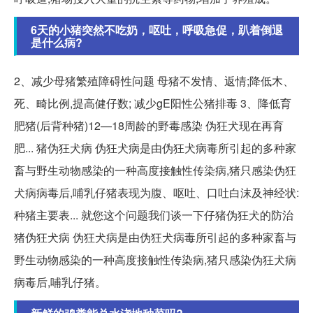
6天的小猪突然不吃奶，呕吐，呼吸急促，趴着倒退
是什么病?
2、减少母猪繁殖障碍性问题 母猪不发情、返情;降低木、
死、畸比例,提高健仔数; 减少gE阳性公猪排毒 3、降低育
肥猪(后背种猪)12—18周龄的野毒感染 伪狂犬现在再育
肥... 猪伪狂犬病 伪狂犬病是由伪狂犬病毒所引起的多种家
畜与野生动物感染的一种高度接触性传染病,猪只感染伪狂
犬病病毒后,哺乳仔猪表现为腹、呕吐、口吐白沫及神经状:
种猪主要表... 就您这个问题我们谈一下仔猪伪狂犬的防治
猪伪狂犬病 伪狂犬病是由伪狂犬病毒所引起的多种家畜与
野生动物感染的一种高度接触性传染病,猪只感染伪狂犬病
病毒后,哺乳仔猪。