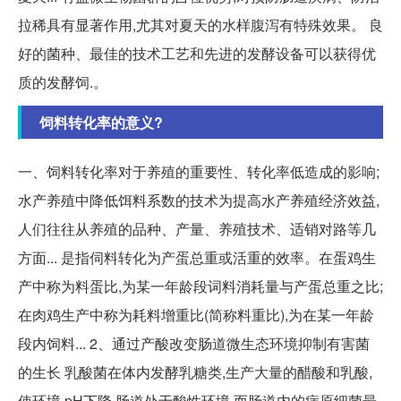
拉稀具有显著作用,尤其对夏天的水样腹泻有特殊效果。 良
好的菌种、最佳的技术工艺和先进的发酵设备可以获得优
质的发酵饲.。
饲料转化率的意义?
一、饲料转化率对于养殖的重要性、转化率低造成的影响;
水产养殖中降低饵料系数的技术为提高水产养殖经济效益,
人们往往从养殖的品种、产量、养殖技术、适销对路等几
方面... 是指伺料转化为产蛋总重或活重的效率。在蛋鸡生
产中称为料蛋比,为某一年龄段词料消耗量与产蛋总重之比;
在肉鸡生产中称为耗料增重比(简称料重比),为在某一年龄
段内饲料... 2、通过产酸改变肠道微生态环境抑制有害菌
的生长 乳酸菌在体内发酵乳糖类,生产大量的醋酸和乳酸,
使环境 pH下降,肠道处于酸性环境,而肠道内的病原细菌最