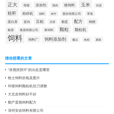
正大
玉米
添加剂
猪饲料
母猪
猪肉
的是
秸秆
粉碎机
股份有限公司
精料
肉牛
草鱼
配方
豆粕
蛋白质
都是
锦鲤
蛋鸡
豆饼
颗粒
颗粒机
集团
青饲料
集团有限公司
饲料
饲料添加剂
饲料厂
麦麸
魔法
鱼粉
猜你想看的文章
“坐视扰扰中”的出处是哪里
牧士饲料价格及图片
环模饲料颗粒机切刀调整
大北农饲料好不好
鹅产蛋期饲料配方
漳州安佑饲料有限公司