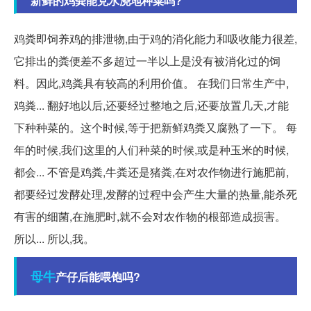
新鲜的鸡粪能兑水浇地种菜吗?
鸡粪即饲养鸡的排泄物,由于鸡的消化能力和吸收能力很差,
它排出的粪便差不多超过一半以上是没有被消化过的饲
料。因此,鸡粪具有较高的利用价值。 在我们日常生产中,
鸡粪... 翻好地以后,还要经过整地之后,还要放置几天,才能
下种种菜的。这个时候,等于把新鲜鸡粪又腐熟了一下。 每
年的时候,我们这里的人们种菜的时候,或是种玉米的时候,
都会... 不管是鸡粪,牛粪还是猪粪,在对农作物进行施肥前,
都要经过发酵处理,发酵的过程中会产生大量的热量,能杀死
有害的细菌,在施肥时,就不会对农作物的根部造成损害。
所以... 所以,我。
母牛
产仔后能喂饱吗?