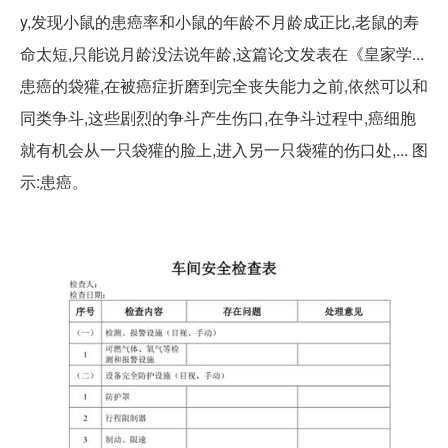
y,发现小鼠的患癌率和小鼠的年龄不月龄成正比,老鼠的寿
命太短,只能说月龄没法说年龄,这篇论文发表在《皇家学...
患癌的袋獾,在被癌症折磨到完全丧失能力之前,依然可以和
同类争斗,这些剧烈的争斗产生伤口,在争斗过程中,癌细胞
就有机会从一只袋獾的脸上,进入另一只袋獾的伤口处,... 图
示:患癌。