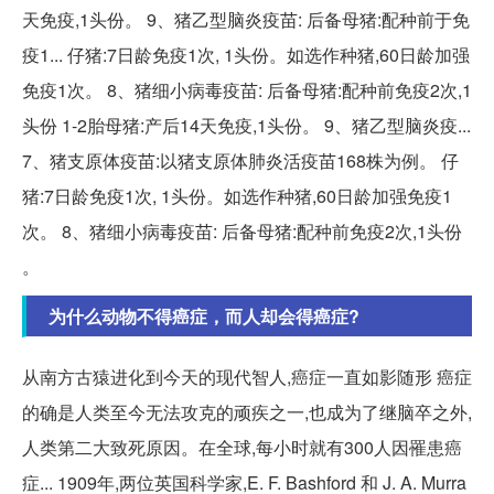
天免疫,1头份。 9、猪乙型脑炎疫苗: 后备母猪:配种前于免
疫1... 仔猪:7日龄免疫1次, 1头份。如选作种猪,60日龄加强
免疫1次。 8、猪细小病毒疫苗: 后备母猪:配种前免疫2次,1
头份 1-2胎母猪:产后14天免疫,1头份。 9、猪乙型脑炎疫...
7、猪支原体疫苗:以猪支原体肺炎活疫苗168株为例。 仔
猪:7日龄免疫1次, 1头份。如选作种猪,60日龄加强免疫1
次。 8、猪细小病毒疫苗: 后备母猪:配种前免疫2次,1头份
。
为什么动物不得癌症，而人却会得癌症?
从南方古猿进化到今天的现代智人,癌症一直如影随形 癌症
的确是人类至今无法攻克的顽疾之一,也成为了继脑卒之外,
人类第二大致死原因。在全球,每小时就有300人因罹患癌
症... 1909年,两位英国科学家,E. F. Bashford 和 J. A. Murra