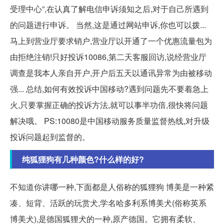
受理中心”,在认真了解电信申诉须知之后,对于自己所遇到
的问题进行申诉。 当然,这是通过网站申诉,你也可以拨...
马上到营业厅要求销户,营业厅以开通了一个优惠流量包为
由拒绝注销!只好投诉10086,第二天客服回访,说经营业厅
调查是我本人亲自开户,开户后五天以通讯异常为由被移动
强... 总结,如何有效投诉中国移动?遇到问题先不要着急上
火,只要掌握正确的投诉方法,就可以事半功倍,很快将问题
解决哦。 PS:10080是中国移动服务质量监督热线,对升级
投诉问题起到监督的。
纯狐狸狗有几种颜色?什么样的好?
不知道你讲哪一种,下面都是人俗称的狐狸狗 博美是一种紧
凑、短背、活跃的玩赏犬,学名哈多利系博美犬(俗称英系
博美犬),是德国狐狸犬的一种,原产德国。它拥有柔软、