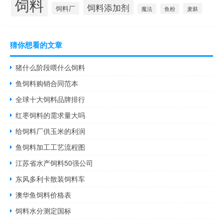
饲料
饲料添加剂
饲料厂
麦麸
魔法
鱼粉
猜你想看的文章
猪什么阶段喂什么饲料
鱼饲料购销合同范本
全球十大饲料品牌排行
红枣饲料的需求量大吗
给饲料厂供玉米的利润
鱼饲料加工工艺流程图
江苏省水产饲料50强公司
东风多利卡散装饲料车
澳华鱼饲料价格表
饲料水分测定国标