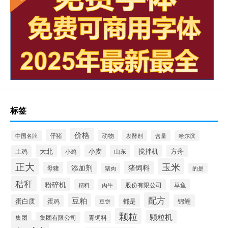
标签
价格
仔猪
动物
含量
中国名牌
发酵剂
哈尔滨
大北
小麦
搅拌机
土鸡
山东
方舟
小鸡
正大
玉米
添加剂
猪饲料
母猪
猪肉
的是
秸秆
粉碎机
股份有限公司
精料
肉牛
草鱼
配方
豆粕
蛋白质
都是
锦鲤
蛋鸡
豆饼
颗粒
颗粒机
集团
青饲料
集团有限公司