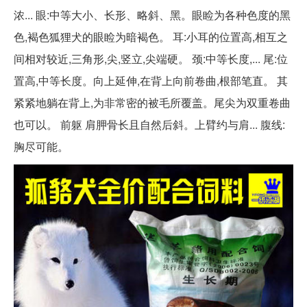
浓... 眼:中等大小、长形、略斜、黑。眼睑为各种色度的黑
色,褐色狐狸犬的眼睑为暗褐色。 耳:小耳的位置高,相互之
间相对较近,三角形,尖,竖立,尖端硬。 颈:中等长度,... 尾:位
置高,中等长度。向上延伸,在背上向前卷曲,根部笔直。 其
紧紧地躺在背上,为非常密的被毛所覆盖。尾尖为双重卷曲
也可以。 前躯 肩胛骨长且自然后斜。上臂约与肩... 腹线:
胸尽可能。