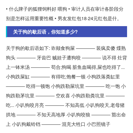
• 什么牌子的狐狸饲料好 喂狗 • 审计人员在审计各阶段分
别是怎样运用重要性概 • 男友发红包18·24元红包是什。
关于狗的歇后语，你知道多少?
关于狗的歇后语如下: 诈颠食狗屎 ———— 装疯卖傻 煠熟
狗头 ———— 牙齿巴 贼娃子遭狗咬 ———— 说不得 灶背
上一钵米汤 ———— 苟合;狗喝 脏鱼血喝得,屎也吃得了...
小狗跌屎缸 ———— 有得吃;饱餐一顿 小狗跌落粪缸里
———— 吃得一顿饱 小狗跌勒屎坑里 ———— 吃一饱 小
狗跌勒茅坑里 ———— 空欢喜 小狗跌勒粪坑里 ————
吃... 小叭狗咬月亮 ———— 不知高低 小叭狗咬天,老母猪
拱地 ———— 不知天高地厚 小叭狗咬狼 ———— 豁出命
上 小叭狗戴铃铛 ———— 混充大牲口 小巴照镜子