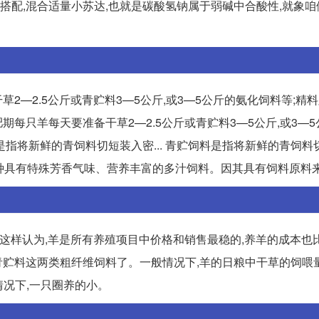
饲搭配,混合适量小苏达,也就是碳酸氢钠属于弱碱中合酸性,就象
—2.5公斤或青贮料3—5公斤,或3—5公斤的氨化饲料等;精
个育肥期每只羊每天要准备干草2—2.5公斤或青贮料3—5公斤,或3—
料是指将新鲜的青饲料切短装入密... 青贮饲料是指将新鲜的青饲
一种具有特殊芳香气味、营养丰富的多汁饲料。因其具有饲料原料
是这样认为,羊是所有养殖项目中价格和销售最稳的,养羊的成本也比
和青贮料这两类粗纤维饲料了。一般情况下,羊的日粮中干草的饲喂
情况下,一只圈养的小。