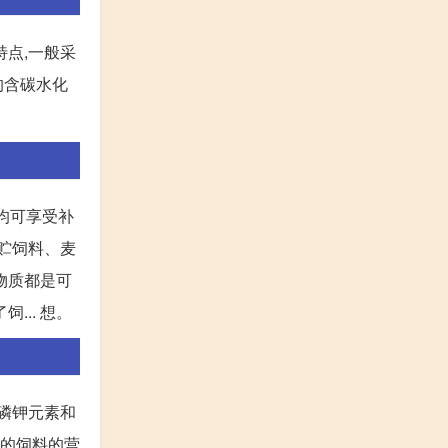
特点,一般采
的含碳水化
均可享受补
青贮饲料、麦
物质都是可
... 想。
,磷钾元素和
来的饲料的营