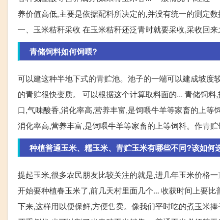
养价值高低,主要是依据配料所决定的,并没有统一的测定数据
一、玉米秸秆采收 在玉米秸秆还泛青时就要采收,采收回来之
青储饲料如何饲喂?
可以建这种半地下式的青贮池。池子的一端可以建成坡度较缓
的青贮很快变质。 可以根据这个计算取料面的... 青储饲
口,气味酸香,消化率高,营养丰富,是饲喂牛羊等家畜的上等饲
消化率高,营养丰富,是饲喂牛羊等家畜的上等饲料。作青贮饲
种植普通玉米、糯玉米、青贮玉米有哪些不同?该如何
提起玉米,很多农民朋友比较关注的就是,进几年玉米价格一
开始要种植春玉米了,前几天村里面几个... 收获时间上
下来,这样用以便保鲜,方便售卖。像我们平时吃的煮玉米捧子