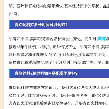
润、茎叶和籽粒结构能清晰辨认,基本保持原来的形状。品
团,腐。
青贮饲料贮多长时间可以饲喂?
瘤胃
牛有四个胃, 其容积随年龄增长而发生变化。初生时,
接近成年牛比例。相对的,正常情况下也... 牛有四个胃, 
以后瘤胃容积逐渐增大,到了4个月龄时已接近成年牛比例。相
后瘤胃容积逐渐增大,到了4个月龄时已接近成年牛比例。相
青储饲料+精饲料如何搭配喂羊更好?
青储饲料,喂羊非常方便适囗。 我们这养殖户春天也大量种
窖封闭好。能存放好长间时。 我们一般是冬季... 青储饲
入青贮窖压实加乳酸菌密封发酵储存。只要青贮窖封闭好。能