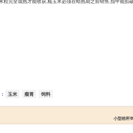
粒完全成熟才能收获,糯玉米必须在蜡熟期之前销售,指甲能掐破玉
：
玉米
瘤胃
饲料
小型秸秆