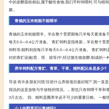
中的发酵面粉相似,属于酸性食物,我们平时饲喂时,可与精
菌.。
青储的玉米秸能不能喂羊
青储的玉米秸能喂羊。羊在整个育肥期每只羊每天要准备干草2
每天0.3—0.4公斤准备。 青贮饲料是指将新... 羊在整
饲料等;精料则按每只羊每天0.3—0.4公斤准备。 青贮饲
封的青贮设施(窖、塔、袋等)中,经过微生物发酵,制成的
养羊饲料配方青贮、青草、干草、精料配比各是多少?
导读:有许多朋友问我“目前什么养殖项目最好呢?”,我一直
我说的这是放牧与半放牧的情况。... 那也只有饲喂干草
3斤左右。 四、精料是圈养羊必不可少的重要日粮。 一般
山上的野草可以青储吗?