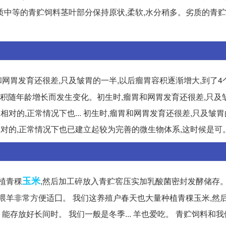
质中等的青贮饲料茎叶部分保持原状,柔软,水分稍多。劣质的青
和网胃发育还很差,只及皱胃的一半,以后瘤胃容积逐渐增大,到了4
其容积随年龄增长而发生变化。初生时,瘤胃和网胃发育还很差,只及
对的,正常情况下也... 初生时,瘤胃和网胃发育还很差,只及皱胃
对的,正常情况下也已建立起较为完善的微生物体系,这时候是可
玉米
植青稞
,然后加工碎放入青贮窖压实加乳酸菌密封发酵储存
料,喂羊非常方便适囗。 我们这养殖户春天也大量种植青稞玉米,然
存放好长间时。 我们一般是冬季... 羊也爱吃。 青贮饲料和