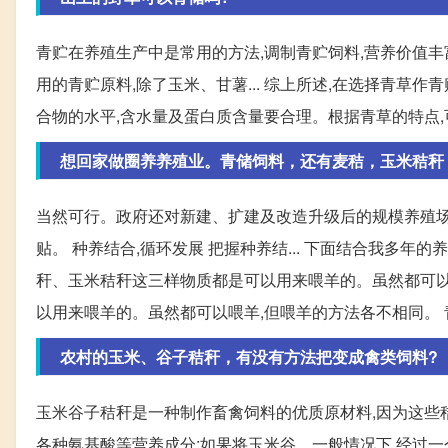
青贮在养殖生产中是常用的方法,调制青贮饲料,营养价值丰富,
用的青贮原料,除了玉米、甘薯... 综上所述,在选择青草
合物的水平,含水量及蛋白质含量要合理。根据青草的特点
想回家做圈养养殖业。青储饲料，还有麦秸，玉米秸秆
当然可行。政府还对新建、扩建及改造升级后的规模养殖场,
贴。 种养结合,循环发展 把握种养结... 下面结合我多年
秆、玉米秸秆这三样物质都是可以用来喂羊的。虽然都可以喂
以用来喂羊的。虽然都可以喂羊,但喂羊的方法各不相同。 青
农村的玉米、谷子秸秆，有没有方法把变成禽类饲料?
玉米谷子秸秆是一种制作畜禽饲料的优质原材料,因为这些秸
各种氨基酸等营养成分;如果将玉米谷... 一般情况下,经