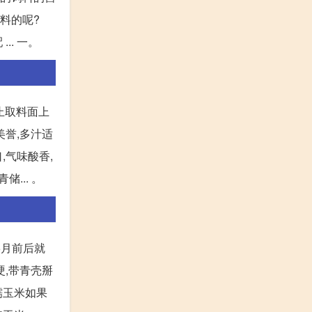
料的呢?
. 一。
止取料面上
美誉,多汁适
,气味酸香,
... 。
5月前后就
硬,带青壳掰
糯玉米如果