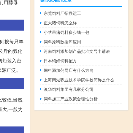
咱们用酵母
东莞饲料厂招搬运工
正大猪饲料怎么样
小苹果猪饲料多少钱一包
料则按每只羊
饲料原料数据库应用
5公斤的氨化
河南饲料添加剂产品批准文号申请表
料切短装入密
日本锦鲤饲料配方
来源广泛。
饲料添加剂网店有什么方向
上海南湖职业技术学院学校简称是什么
澳华饲料集团有几家分公司
饲料加工产业政策合理性分析
较低,当然,
量大,一般为