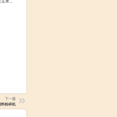
米...
下一篇
饲料粉碎机