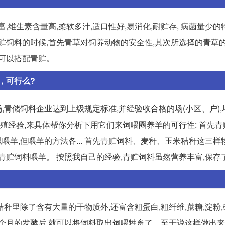
维生素含量高,柔软多汁,适口性好,易消化,耐贮存, 病菌量少的
作青贮饲料的时候,首先青草对饲养动物的安全性,其次所选择的青草
,可以搭配青贮。
，可行么?
青储饲料企业达到上级规定标准,并经验收合格的场(小区、户),
的养殖经验,来具体帮你分析下用它们来饲喂圈养羊的可行性: 首先
羊,但喂羊的方法各... 首先青贮饲料、麦秆、玉米秸秆这三样
贮饲料喂羊。 按照我自己的经验,青贮饲料虽然营养丰富,保存了饲
秆里除了含有大量的干物质外,还富含粗蛋白,粗纤维,蔗糖,淀粉
过一个月的发酵后,就可以将饲料取出饲喂牲畜了。至于说这样做出