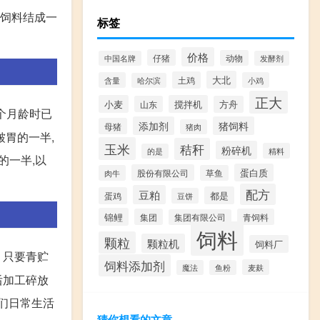
贮饲料结成一
标签
价格
仔猪
动物
中国名牌
发酵剂
大北
土鸡
含量
小鸡
哈尔滨
正大
小麦
搅拌机
山东
方舟
个月龄时已
添加剂
猪饲料
母猪
猪肉
皱胃的一半,
玉米
秸秆
粉碎机
精料
的是
的一半,以
蛋白质
股份有限公司
肉牛
草鱼
。
配方
豆粕
都是
蛋鸡
豆饼
锦鲤
集团
青饲料
集团有限公司
饲料
颗粒
颗粒机
饲料厂
。只要青贮
饲料添加剂
麦麸
魔法
鱼粉
后加工碎放
我们日常生活
猜你想看的文章