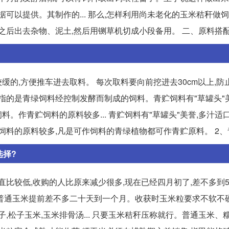
可以提供。其制作的... 那么,怎样利用尚未老化的玉米秸秆做饲
后出去杂物、泥土,然后用铡草机切成小段备用。 二、原料搭配 ..
的,方便推车进去取料。 每次取料要向前挖进去30cm以上,防
料,指的是青绿饲料经控制发酵而制成的饲料。青贮饲料有"草罐头"
料。作青贮饲料的原料较多... 青贮饲料有"草罐头"美誉,多汁适口
料的原料较多,凡是可作饲料的青绿植物都可作青贮原料。 2、青储
选择?
直比较低,收购的人比原来减少很多,现在已经四月初了,差不多到
要比普通玉米提前差不多二十天到一个月。收获时玉米粒要求不软不
,松子玉米,玉米排骨汤... 只要玉米秸秆压称就行。普通玉米、