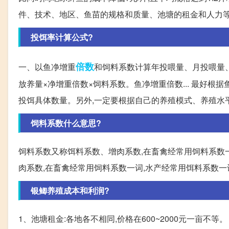
件、技术、地区、鱼苗的规格和质量、池塘的租金和人力等
投饵率计算公式?
倍数
一、以鱼净增重
和饲料系数计算年投喂量、月投喂量、
放养量×净增重倍数×饲料系数。鱼净增重倍数... 最好根
投饵具体数量。另外,一定要根据自己的养殖模式、养殖水平
饲料系数什么意思?
饲料系数又称饵料系数、增肉系数,在畜禽经常用饲料系数一
肉系数,在畜禽经常用饲料系数一词,水产经常用饵料系数一
银鲫养殖成本和利润?
1、池塘租金:各地各不相同,价格在600~2000元一亩不等。 2