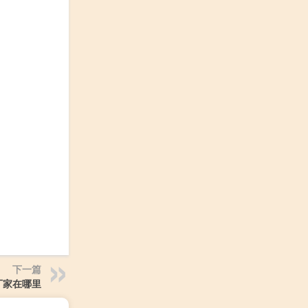
下一篇
厂家在哪里