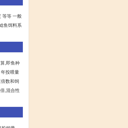
 等等 一般
 鲶鱼饵料系
算,即鱼种
、年投喂量
重倍数和饲
倍,混合性
日投饲量。