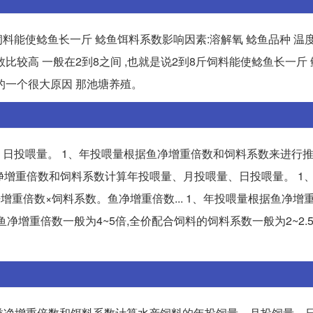
饲料能使鲶鱼长一斤 鲶鱼饵料系数影响因素:溶解氧 鲶鱼品种 温度
数比较高 一般在2到8之间 ,也就是说2到8斤饲料能使鲶鱼长一斤
响的一个很大原因 那池塘养殖。
日投喂量。 1、年投喂量根据鱼净增重倍数和饲料系数来进行推
鱼净增重倍数和饲料系数计算年投喂量、月投喂量、日投喂量。 1
重倍数×饲料系数。鱼净增重倍数... 1、年投喂量根据鱼净增
净增重倍数一般为4~5倍,全价配合饲料的饲料系数一般为2~2.5
鱼类净增重倍数和饵料系数计算水产饲料的年投饲量、月投饲量、