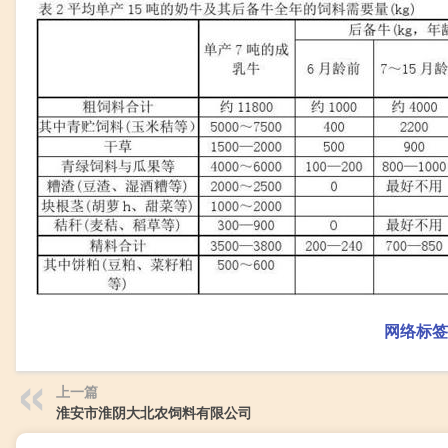
网络标签
上一篇
淮安市淮阴大北农饲料有限公司