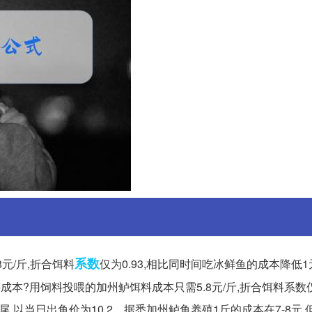
系数
元/斤,折合饵料
仅为0.93,相比同时间吃冰鲜鱼的成本降低1
饲料成本?用饲料投喂的加州鲈饵料成本只需5.8元/斤,折合饵料系数仅为
,以当日出鱼价为10.2... 据悉加州鲈鱼养殖1斤的成本在7-8元