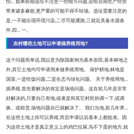
怕... 如果前期选址不注意一些细节问题,会给后期生产经营
带来诸多麻烦,更严重的可能不得不转场。选址需要注意的
是,一不能出现环境污染,二尽可能通路,三就近具备水源条
件,四... 一。
农村哪些土地可以申请搞养殖用地?
这个问题简单说,我以意为除国家例为基本农田,基本林地之
外,其它土地均可申请用来做养殖用地。 保护耕地,林地是
国策,一是吃饭问题,二是生态与绿化问题。 关于养殖用地...
搞养殖,首先要解决的肯定是场地问题。这在前几年是非常
好解决的,只要自己有地,或者是和其它村民协调一下,或调
换、或租赁,场地问题自已就解决了。 我们当地,前几年养...
在这些土地上你可以养殖,而且申请以后基本上都批准。因
为这些土地才是真正意义上的鸡巴拉屎,鸟不下蛋的地方,就