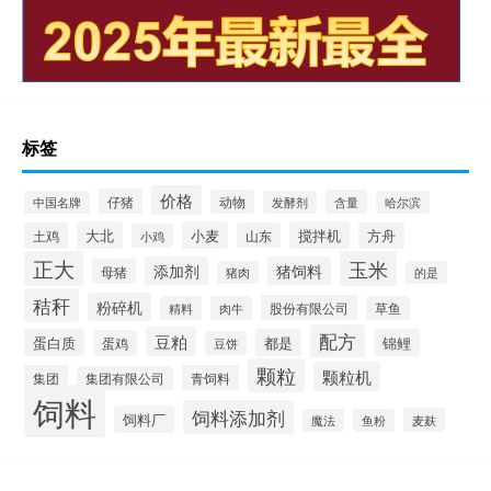
标签
价格
仔猪
动物
含量
中国名牌
发酵剂
哈尔滨
大北
小麦
搅拌机
土鸡
山东
方舟
小鸡
正大
玉米
添加剂
猪饲料
母猪
猪肉
的是
秸秆
粉碎机
股份有限公司
精料
肉牛
草鱼
配方
豆粕
蛋白质
都是
锦鲤
蛋鸡
豆饼
颗粒
颗粒机
集团
青饲料
集团有限公司
饲料
饲料添加剂
饲料厂
麦麸
魔法
鱼粉