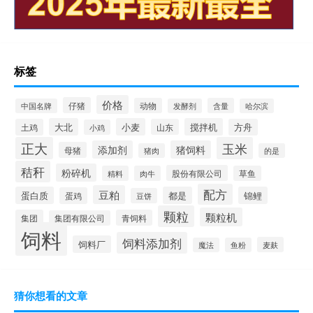
标签
价格
仔猪
动物
含量
中国名牌
发酵剂
哈尔滨
大北
小麦
搅拌机
土鸡
山东
方舟
小鸡
正大
玉米
添加剂
猪饲料
母猪
猪肉
的是
秸秆
粉碎机
股份有限公司
精料
肉牛
草鱼
配方
豆粕
蛋白质
都是
锦鲤
蛋鸡
豆饼
颗粒
颗粒机
集团
青饲料
集团有限公司
饲料
饲料添加剂
饲料厂
麦麸
魔法
鱼粉
猜你想看的文章