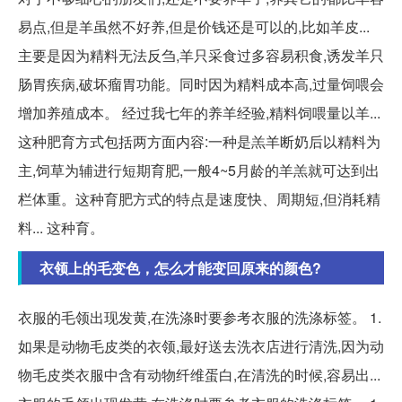
易点,但是羊虽然不好养,但是价钱还是可以的,比如羊皮...
主要是因为精料无法反刍,羊只采食过多容易积食,诱发羊只
肠胃疾病,破坏瘤胃功能。同时因为精料成本高,过量饲喂会
增加养殖成本。 经过我七年的养羊经验,精料饲喂量以羊...
这种肥育方式包括两方面内容:一种是羔羊断奶后以精料为
主,饲草为辅进行短期育肥,一般4~5月龄的羊羔就可达到出
栏体重。这种育肥方式的特点是速度快、周期短,但消耗精
料... 这种育。
衣领上的毛变色，怎么才能变回原来的颜色?
衣服的毛领出现发黄,在洗涤时要参考衣服的洗涤标签。 1.
如果是动物毛皮类的衣领,最好送去洗衣店进行清洗,因为动
物毛皮类衣服中含有动物纤维蛋白,在清洗的时候,容易出...