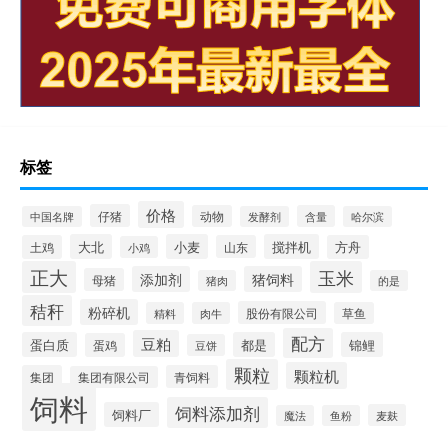
标签
价格
仔猪
动物
含量
中国名牌
发酵剂
哈尔滨
大北
小麦
搅拌机
土鸡
山东
方舟
小鸡
正大
玉米
添加剂
猪饲料
母猪
猪肉
的是
秸秆
粉碎机
股份有限公司
精料
肉牛
草鱼
配方
豆粕
蛋白质
都是
锦鲤
蛋鸡
豆饼
颗粒
颗粒机
集团
青饲料
集团有限公司
饲料
饲料添加剂
饲料厂
麦麸
魔法
鱼粉