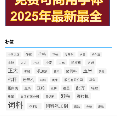
标签
价格
仔猪
动物
含量
中国名牌
发酵剂
哈尔滨
大北
小麦
搅拌机
土鸡
山东
方舟
小鸡
正大
玉米
添加剂
猪饲料
母猪
猪肉
的是
秸秆
粉碎机
股份有限公司
精料
肉牛
草鱼
配方
豆粕
蛋白质
都是
锦鲤
蛋鸡
豆饼
颗粒
颗粒机
集团
青饲料
集团有限公司
饲料
饲料添加剂
饲料厂
麦麸
魔法
鱼粉