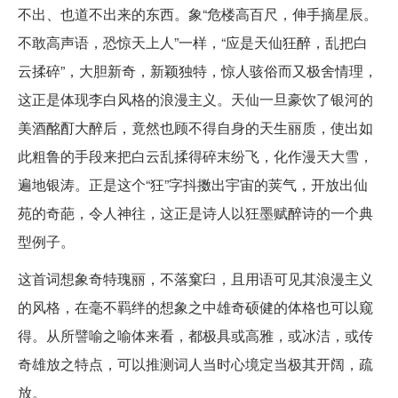
不出、也道不出来的东西。象“危楼高百尺，伸手摘星辰。
不敢高声语，恐惊天上人”一样，“应是天仙狂醉，乱把白
云揉碎”，大胆新奇，新颖独特，惊人骇俗而又极舍情理，
这正是体现李白风格的浪漫主义。天仙一旦豪饮了银河的
美酒酩酊大醉后，竟然也顾不得自身的天生丽质，使出如
此粗鲁的手段来把白云乱揉得碎末纷飞，化作漫天大雪，
遍地银涛。正是这个“狂”字抖擞出宇宙的荚气，开放出仙
苑的奇葩，令人神往，这正是诗人以狂墨赋醉诗的一个典
型例子。
这首词想象奇特瑰丽，不落窠臼，且用语可见其浪漫主义
的风格，在毫不羁绊的想象之中雄奇硕健的体格也可以窥
得。从所譬喻之喻体来看，都极具或高雅，或冰洁，或传
奇雄放之特点，可以推测词人当时心境定当极其开阔，疏
放。