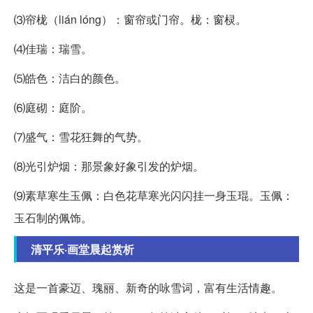
⑶帘栊（lián lóng）：窗帘或门帘。栊：窗棂。
⑷佳瑞：瑞雪。
⑸皓色：洁白的颜色。
⑹庭砌：庭阶。
⑺盛气：雪花狂舞的气势。
⑻光引炉烟：那景象好象引发的炉烟。
⑼素草寒生玉佩：白色花草寒光闪闪挂一身玉琨。玉佩：
玉石制的佩饰。
清平乐·画堂晨起赏析
这是一首豪迈、瑰丽、新奇的咏雪词，富有生活情趣。