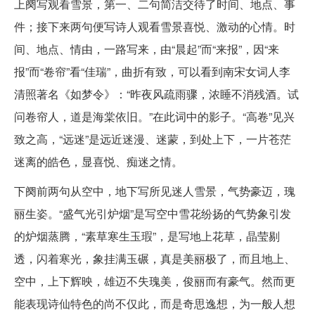
上阕写观看雪景，第一、二句简洁交待了时间、地点、事
件；接下来两句便写诗人观看雪景喜悦、激动的心情。时
间、地点、情由，一路写来，由“晨起”而“来报”，因“来
报”而“卷帘”看“佳瑞”，曲折有致，可以看到南宋女词人李
清照著名《如梦令》：“昨夜风疏雨骤，浓睡不消残酒。试
问卷帘人，道是海棠依旧。”在此词中的影子。“高卷”见兴
致之高，“远迷”是远近迷漫、迷蒙，到处上下，一片苍茫
迷离的皓色，显喜悦、痴迷之情。
下阕前两句从空中，地下写所见迷人雪景，气势豪迈，瑰
丽生姿。“盛气光引炉烟”是写空中雪花纷扬的气势象引发
的炉烟蒸腾，“素草寒生玉瑕”，是写地上花草，晶莹剔
透，闪着寒光，象挂满玉碾，真是美丽极了，而且地上、
空中，上下辉映，雄迈不失瑰美，俊丽而有豪气。然而更
能表现诗仙特色的尚不仅此，而是奇思逸想，为一般人想