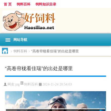
首 页
饲料百科
饲料知识目录
网站导航
>
饲料百科
>
“高卷帘栊看佳瑞”的出处是哪里
“高卷帘栊看佳瑞”的出处是哪里
饲料百科
网友:
jzg
2024-11-24 20:54:03