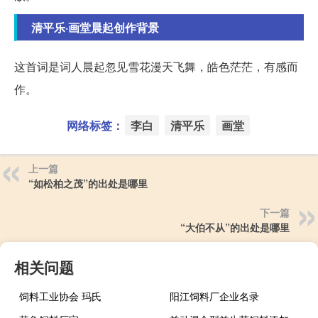
清平乐·画堂晨起创作背景
这首词是词人晨起忽见雪花漫天飞舞，皓色茫茫，有感而
作。
网络标签：
李白
清平乐
画堂
上一篇
“如松柏之茂”的出处是哪里
下一篇
“大伯不从”的出处是哪里
相关问题
饲料工业协会 玛氏
阳江饲料厂企业名录