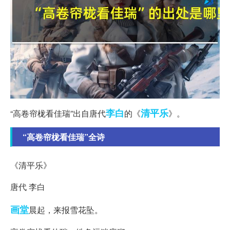
李白
清平乐
“高卷帘栊看佳瑞”出自唐代
的《
》。
“高卷帘栊看佳瑞”全诗
《清平乐》
唐代 李白
画堂
晨起，来报雪花坠。