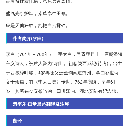
高卷帘栊看佳瑞，皓色远迷庭砌。
盛气光引炉烟，素草寒生玉佩。
应是天仙狂醉，乱把白云揉碎。
作者简介(李白)
李白（701年－762年），字太白，号青莲居士，唐朝浪漫
主义诗人，被后人誉为“诗仙”。祖籍陇西成纪(待考)，出生
于西域碎叶城，4岁再随父迁至剑南道绵州。李白存世诗
文千余篇，有《李太白集》传世。762年病逝，享年61
岁。其墓在今安徽当涂，四川江油、湖北安陆有纪念馆。
清平乐·画堂晨起翻译及注释
翻译