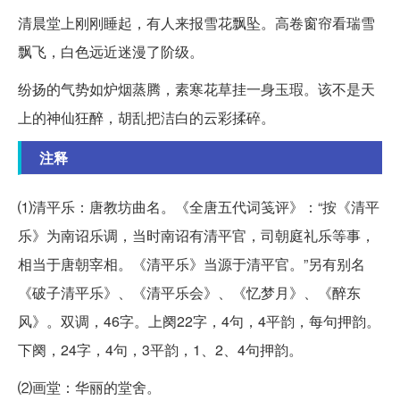
清晨堂上刚刚睡起，有人来报雪花飘坠。高卷窗帘看瑞雪
飘飞，白色远近迷漫了阶级。
纷扬的气势如炉烟蒸腾，素寒花草挂一身玉瑕。该不是天
上的神仙狂醉，胡乱把洁白的云彩揉碎。
注释
⑴清平乐：唐教坊曲名。《全唐五代词笺评》：“按《清平
乐》为南诏乐调，当时南诏有清平官，司朝庭礼乐等事，
相当于唐朝宰相。《清平乐》当源于清平官。”另有别名
《破子清平乐》、《清平乐会》、《忆梦月》、《醉东
风》。双调，46字。上阕22字，4句，4平韵，每句押韵。
下阕，24字，4句，3平韵，1、2、4句押韵。
⑵画堂：华丽的堂舍。