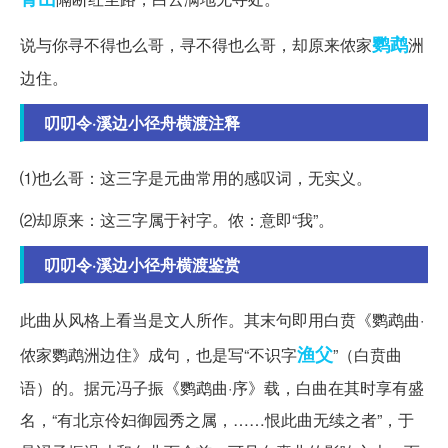
鹦鹉
说与你寻不得也么哥，寻不得也么哥，却原来侬家
洲
边住。
叨叨令·溪边小径舟横渡注释
⑴也么哥：这三字是元曲常用的感叹词，无实义。
⑵却原来：这三字属于衬字。侬：意即“我”。
叨叨令·溪边小径舟横渡鉴赏
此曲从风格上看当是文人所作。其末句即用白贲《鹦鹉曲·
渔父
侬家鹦鹉洲边住》成句，也是写“不识字
”（白贲曲
语）的。据元冯子振《鹦鹉曲·序》载，白曲在其时享有盛
名，“有北京伶妇御园秀之属，……恨此曲无续之者”，于