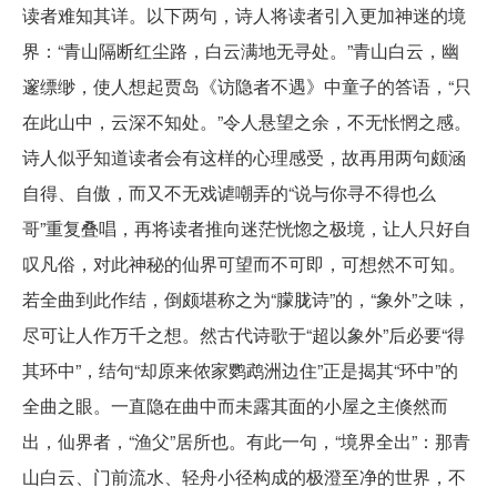
读者难知其详。以下两句，诗人将读者引入更加神迷的境
界：“青山隔断红尘路，白云满地无寻处。”青山白云，幽
邃缥缈，使人想起贾岛《访隐者不遇》中童子的答语，“只
在此山中，云深不知处。”令人悬望之余，不无怅惘之感。
诗人似乎知道读者会有这样的心理感受，故再用两句颇涵
自得、自傲，而又不无戏谑嘲弄的“说与你寻不得也么
哥”重复叠唱，再将读者推向迷茫恍惚之极境，让人只好自
叹凡俗，对此神秘的仙界可望而不可即，可想然不可知。
若全曲到此作结，倒颇堪称之为“朦胧诗”的，“象外”之味，
尽可让人作万千之想。然古代诗歌于“超以象外”后必要“得
其环中”，结句“却原来侬家鹦鹉洲边住”正是揭其“环中”的
全曲之眼。一直隐在曲中而未露其面的小屋之主倏然而
出，仙界者，“渔父”居所也。有此一句，“境界全出”：那青
山白云、门前流水、轻舟小径构成的极澄至净的世界，不