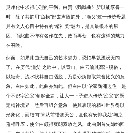
灵净化中求得心理的平衡。白贲《鹦鹉曲》所以能享誉一
时，除了其韵用“鱼模”部去声险韵外，“渔父”这一传统母题
具有文人心目中特有的“精神美”魅力，是其最根本的原
因。而此曲不惮有名作在先，效而再创，也有这样的魅力
在召唤。
然而，如果此曲无自己的艺术魅力，恐怕早就湮没无闻
了。在历代“渔父”之吟中，以青山、白云喻其高洁脱俗，
以轻舟、流水状其自由洒脱，乃是众所撷取兼含比兴的意
象。白曲如此，此曲亦如此。但白曲以“侬家鹦洲边住，是
个不识字渔父”领起全篇，让人一下子进入传统“渔父”的既
定精神境界，然后再组合意象，使其表现的精神世界得以
形象化，而结句“算从前错怨天公，甚也有安排我处”与之
遥相呼应，使全曲颇得爽朗豪放之风。此曲则首先隐约回