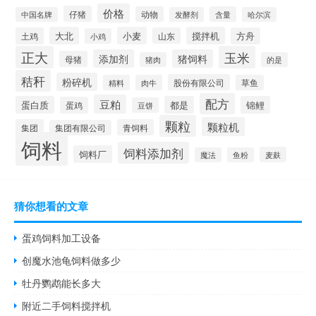
价格
仔猪
动物
含量
中国名牌
发酵剂
哈尔滨
大北
小麦
搅拌机
土鸡
山东
方舟
小鸡
正大
玉米
添加剂
猪饲料
母猪
猪肉
的是
秸秆
粉碎机
股份有限公司
精料
肉牛
草鱼
配方
豆粕
蛋白质
都是
锦鲤
蛋鸡
豆饼
颗粒
颗粒机
集团
青饲料
集团有限公司
饲料
饲料添加剂
饲料厂
麦麸
魔法
鱼粉
猜你想看的文章
蛋鸡饲料加工设备
创魔水池龟饲料做多少
牡丹鹦鹉能长多大
附近二手饲料搅拌机