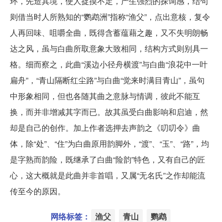
环，先造其境，使人捉摸不定，产生强烈的探询感，结句
则借当时人所熟知的“鹦鹉洲”指称“渔父”，点出意核，复令
人再回味、咀嚼全曲，既得含蓄蕴藉之趣，又不失明朗畅
达之风，虽与白曲所取意象大致相同，结构方式则别具一
格。细而察之，此曲“溪边小径舟横渡”与白曲“浪花中一叶
扁舟”，“青山隔断红尘路”与白曲“觉来时满目青山”，虽句
中形象相同，但也各随其曲之意脉与情调，彼此不能互
换，而并非增减其字而已。故其虽受白曲影响和启迪，然
却是自己的创作。加上作者选押去声韵之《叨叨令》曲
体，除“处”、“住”为白曲原用韵脚外，“渡”、“玉”、“路”，均
是字熟而韵险，既继承了白曲“险韵”特色，又有自己的匠
心，这大概就是此曲并非首唱，又属“无名氏”之作却能流
传至今的原因。
网络标签：
渔父
青山
鹦鹉