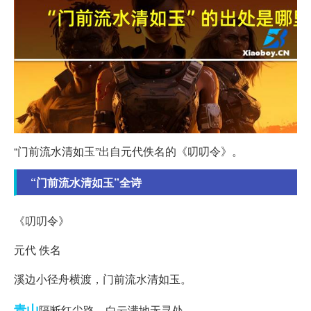
“门前流水清如玉”出自元代佚名的《叨叨令》。
“门前流水清如玉”全诗
《叨叨令》
元代 佚名
溪边小径舟横渡，门前流水清如玉。
青山
隔断红尘路，白云满地无寻处。