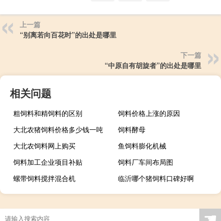
上一篇
“别离若向百花时”的出处是哪里
下一篇
“中原自有胡旋者”的出处是哪里
相关问题
粗饲料和精饲料的区别
饲料价格上涨的原因
大北农猪饲料价格多少钱一吨
饲料酵母
大北农饲料网上购买
鱼饲料膨化机械
饲料加工企业项目补贴
饲料厂车间布局图
螺带饲料搅拌混合机
临沂哪个猪饲料口碑好啊
☚