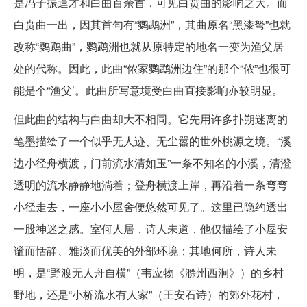
是冯子振逞才和白曲百余首，可见白贲曲的影响之大。而
白贲曲一出，因其首句有“鹦鹉洲”，其曲原名“黑漆弩”也就
改称“鹦鹉曲”，鹦鹉洲也就从原特定的地名一变为渔父居
处的代称。因此，此曲“侬家鹦鹉洲边住”的那个“侬”也很可
能是个“渔父’。此曲所写意境受白曲直接影响亦较明显。
但此曲的结构与白曲却大不相同。它先用许多扑朔迷离的
笔墨描绘了一个似乎无人迹、无尘嚣的世外桃源之境。“溪
边小径舟横渡，门前流水清如玉”一条不知名的小溪，清澄
透明的流水静静地淌着；登舟横渡上岸，再沿着一条弯弯
小径走去，一座小小屋舍便悠然可见了。这里已隐约透出
一股神迷之感。室何人居，诗人未道，他仅描绘了小屋安
谧而恬静、雅淡而优美的外部环境；其地何所，诗人未
明，是“野渡无人舟自横”（韦应物《滁州西涧》）的乡村
野地，还是“小桥流水有人家”（王安石诗）的郊外花村，