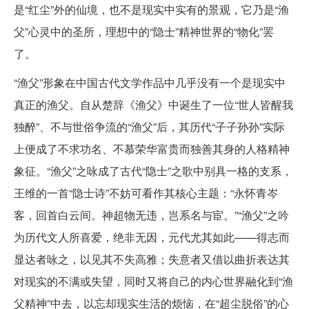
是“红尘”外的仙境，也不是现实中实有的景观，它乃是“渔
父”心灵中的圣所，理想中的“隐士”精神世界的“物化”罢
了。
“渔父”形象在中国古代文学作品中几乎没有一个是现实中
真正的渔父。自从楚辞《渔父》中诞生了一位“世人皆醒我
独醉”、不与世俗争流的“渔父”后，其历代“子子孙孙”实际
上便成了不求功名、不慕荣华富贵而独善其身的人格精神
象征。“渔父”之咏成了古代“隐士”之歌中别具一格的支系，
王维的一首“隐士诗”不妨可看作其核心主题：“永怀青岑
客，回首白云间。神超物无违，岂系名与宦。”“渔父”之吟
为历代文人所喜爱，绝非无因，元代尤其如此——得志而
显达者咏之，以见其不失高雅；失意者又借以曲折表达其
对现实的不满或失望，同时又将自己的内心世界融化到“渔
父精神”中去，以忘却现实生活的烦恼，在“超尘脱俗”的心