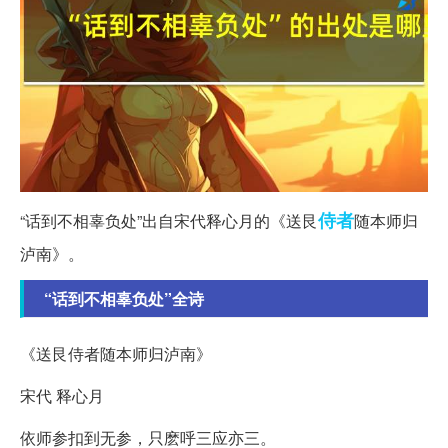
侍者
“话到不相辜负处”出自宋代释心月的《送艮
随本师归
泸南》。
“话到不相辜负处”全诗
《送艮侍者随本师归泸南》
宋代 释心月
依师参扣到无参，只麽呼三应亦三。