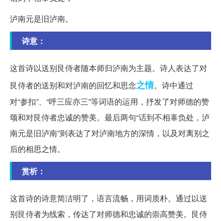
泸南元是旧泸南。
诗意：
这首诗以送别艮侍者随本师归泸南为主题。诗人表达了对
之情
艮侍者的送别和对泸南的回忆和思念
。诗中通过
对“参扣”、“呼三应亦三”等词语的运用，抒发了对师德的赞
颂和对艮侍者忠诚的赞美。最后两句“话到不相辜负处，泸
南元是旧泸南”则表达了对泸南地方的深情，以及对离别之
后的相思之情。
赏析：
这首诗的诗意简洁明了，语言流畅，用词质朴。通过以送
别艮侍者为线索，传达了对师德和忠诚的崇高赞美。艮侍