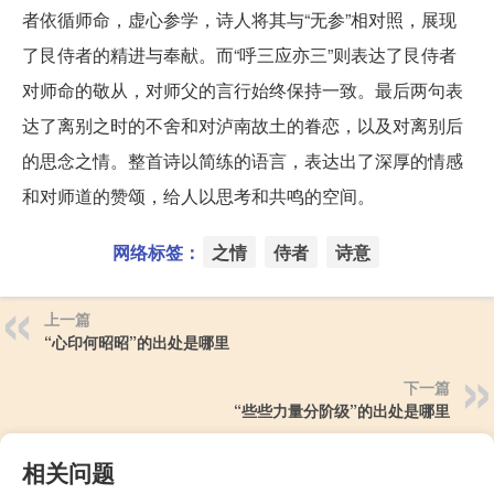
者依循师命，虚心参学，诗人将其与“无参”相对照，展现
了艮侍者的精进与奉献。而“呼三应亦三”则表达了艮侍者
对师命的敬从，对师父的言行始终保持一致。最后两句表
达了离别之时的不舍和对泸南故土的眷恋，以及对离别后
的思念之情。整首诗以简练的语言，表达出了深厚的情感
和对师道的赞颂，给人以思考和共鸣的空间。
网络标签：
之情
侍者
诗意
上一篇
“心印何昭昭”的出处是哪里
下一篇
“些些力量分阶级”的出处是哪里
相关问题