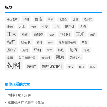
标签
价格
仔猪
动物
含量
中国名牌
发酵剂
哈尔滨
大北
小麦
搅拌机
土鸡
山东
方舟
小鸡
正大
玉米
添加剂
猪饲料
母猪
猪肉
的是
秸秆
粉碎机
股份有限公司
精料
肉牛
草鱼
配方
豆粕
蛋白质
都是
锦鲤
蛋鸡
豆饼
颗粒
颗粒机
集团
青饲料
集团有限公司
饲料
饲料添加剂
饲料厂
麦麸
魔法
鱼粉
猜你想看的文章
饲料制粒工招聘
郑州饲料厂招聘品控化验